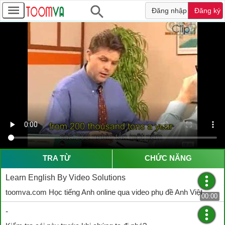
Đăng nhập
Đăng ký
TRA TỪ
CHỨC NĂNG
Learn English By Video Solutions
toomva.com Học tiếng Anh online qua video phụ đề Anh Việt
00:00
-