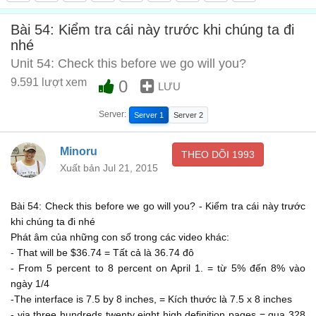
Anh còn rảnh để đi hiệu sách chứ?
00:33
Bài 54: Kiểm tra cái này trước khi chúng ta đi
Yes, sure. I'm ready to go
nhé
Chắc chắn rồi, tôi sẵn sàng đi rồi
Unit 54: Check this before we go will you?
00:36
9.591 lượt xem
0
LƯU
I just need to check with you
Tôi chỉ cần kiểm tra
00:38
Server:
Server 1
Server 2
to see when we plan to go. That's all
Minoru
THEO DÕI
1993
xem kế hoạch của chúng ta hôm nay là đi đâu thôi
00:39
Xuất bản Jul 21, 2015
Before we go though
Trước khi chúng ta đi
Bài 54: Check this before we go will you? - Kiểm tra cái này trước
00:43
khi chúng ta đi nhé
I need you to clarify these numbers with me
Phát âm của những con số trong các video khác:
tôi muốn anh xem lại kỹ những số liệu này cho tôi
- That will be $36.74 = Tất cả là 36.74 đô
00:45
- From 5 percent to 8 percent on April 1. = từ 5% đến 8% vào
Have a look at the third column
ngày 1/4
Xem cột thứ 3 này nhé
-The interface is 7.5 by 8 inches, = Kích thước là 7.5 x 8 inches
00:49
- via three hundreds twenty eight high definition pages = qua 328