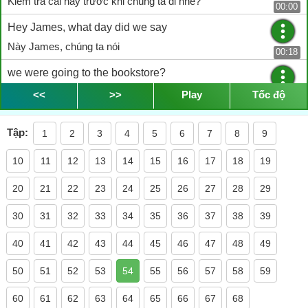
Kiểm tra cái này trước khi chúng ta đi nhé?
00:00
Hey James, what day did we say
Này James, chúng ta nói
00:18
we were going to the bookstore?
khi nào đi nhà sách nhỉ?
<<
>>
Play
Tốc độ
00:19
I think I told you
Tập:
1
2
3
4
5
6
7
8
9
Tôi nghĩ là tôi đã bảo anh
00:23
10
11
12
13
14
15
16
17
18
19
that we would go together on Tuesday
chúng ta sẽ đi vào thứ Ba
20
21
22
23
24
25
26
27
28
29
00:24
Ok. Thanks for reminding me. I nearly forgot
30
31
32
33
34
35
36
37
38
39
Ok. Cám ơn vì đã nhắc tôi
00:26
40
41
42
43
44
45
46
47
48
49
You do realize that today is Tuesday
50
51
52
53
54
55
56
57
58
59
Anh biết hôm nay là thứ Ba mà
00:31
60
61
62
63
64
65
66
67
68
Are you still free to go the bookstore with me?