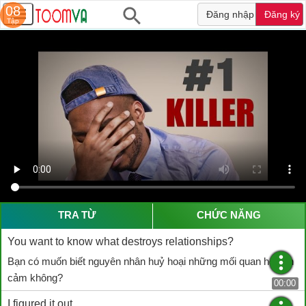
08
Đăng nhập
Đăng ký
Tập
TRA TỪ
CHỨC NĂNG
You want to know what destroys relationships?
Bạn có muốn biết nguyên nhân huỷ hoại những mối quan hệ tình
cảm không?
00:00
I figured it out.