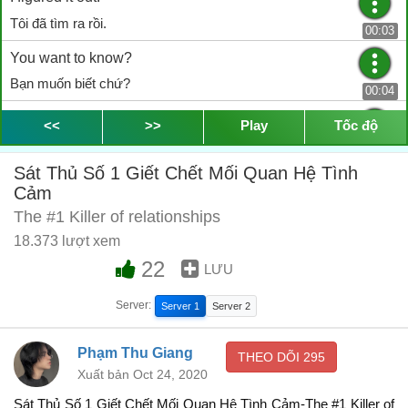
Tôi đã tìm ra rồi.
00:03
You want to know?
Bạn muốn biết chứ?
00:04
It is a four-letter word
<<
>>
Play
Tốc độ
Nó là một từ có 4 chữ cái
00:05
Sát Thủ Số 1 Giết Chết Mối Quan Hệ Tình
called “WANT”.
Cảm
gọi là “MUỐN”.
00:09
The #1 Killer of relationships
"Baby, I want you to…"
18.373 lượt xem
22
"Anh yêu, em muốn anh…"
LƯU
00:10
"Awww. I wanna be more like them."
Server:
Server 1
Server 2
"Ôiii. em muốn mình giống như họ".
00:11
Phạm Thu Giang
THEO DÕI
295
"I want you to be more like Prince EA."
Xuất bản Oct 24, 2020
"Em muốn anh giống như anh Prince EA."
00:13
Sát Thủ Số 1 Giết Chết Mối Quan Hệ Tình Cảm-The #1 Killer of