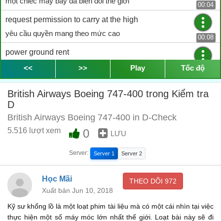
một chiếc máy bay đã biến đổi thế giới
00:04
request permission to carry at the high
yêu cầu quyền mang theo mức cao
00:08
power ground rent
điện mặt đất cho thuê
<<
>>
Play
Tốc độ
00:10
with two decks carrying over 500
British Airways Boeing 747-400 trong Kiểm tra
với hai sàn mang trên 500
D
00:12
British Airways Boeing 747-400 in D-Check
passengers
5.516 lượt xem
0
hành khách
LƯU
00:16
and wings the width of a football pitch
Server:
Server 1
Server 2
và cánh chiều rộng của một sân bóng đá
00:18
Học Mãi
THEO DÕI
972
it was twice the size of any airliner
Xuất bản Jun 10, 2018
nó gấp đôi kích thước của bất kỳ máy bay nào
00:23
Kỹ sư khổng lồ là một loạt phim tài liệu mà có một cái nhìn tại việc
before
thực hiện một số máy móc lớn nhất thế giới. Loạt bài này sẽ đi