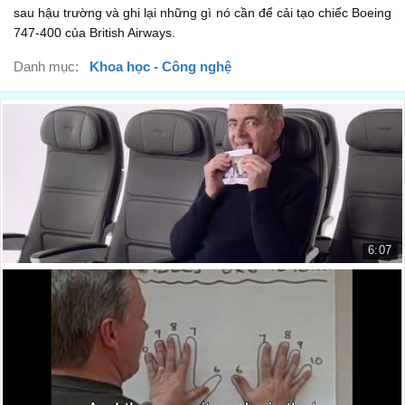
sau hậu trường và ghi lại những gì nó cần để cải tạo chiếc Boeing
trước
00:26
747-400 của British Airways.
[Music]
Danh mục:
Khoa học - Công nghệ
[Âm nhạc]
00:27
the Boeing 747
chiếc Boeing 747
00:28
affectionately known as the jumbo jet
trìu mến gọi là máy bay phản lực jumbo
00:34
okay going up on 104
6:07
đi lên trên 104
00:38
British Airways video an toàn - đạo diễn cắt
it's still an engineering marvel
British Airways safety video - d...
nó vẫn là một điều kỳ diệu
00:41
7.684 lượt xem
it's just awesome the power of these
nó chỉ là tuyệt vời sức mạnh của những
00:48