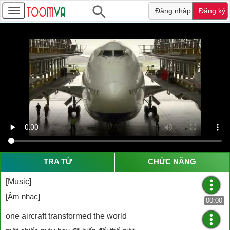
Đăng nhập
Đăng ký
TRA TỪ
CHỨC NĂNG
[Music]
[Âm nhạc]
00:00
one aircraft transformed the world