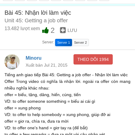
Vâng, gặp lại anh sau
00:32
Bài 45: Nhận lời làm việc
Ok. Bye bye
Unit 45: Getting a job offer
Thế nhé. Tạm biệt
13.482 lượt xem
2
00:33
LƯU
Bye bye
Server:
Server 1
Server 2
Tạm biệt
00:34
-
Minoru
THEO DÕI
1994
Xuất bản Jul 21, 2015
Hội thoại 2
00:40
Tiếng anh giao tiếp Bài 45: Getting a job offer - Nhận lời làm việc
Are you still interested in the job?
Offer Trong video có nghĩa là nhận lời. ngoài ra offer còn mang
Chị còn hứng thú với công việc này không?
nhiều nghĩa khác nhau:
00:48
offer = biếu, tặng, dâng, hiến, cúng, tiến
Yes, I am
VD: to offer someone something = biếu ai cái gì
Vâng, có
offer = xung phong
00:50
VD: to offer to help somebody = xung phong, giúp đỡ ai
Good. When can you start?
offer = giơ ra, chìa ra, đưa ra mời
Tốt quá. Vậy khi nào thì chị bắt đầu được?
VD: to offer one's hand = giơ tay ra (để bắt)
00:52
to offer a few remarks = đưa ra một vài câu nhận xét