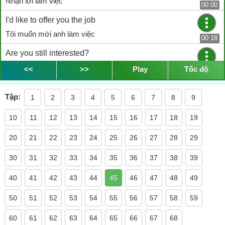
Nhận lời làm việc
00:00
I'd like to offer you the job
Tôi muốn mời anh làm việc
00:18
Are you still interested?
Anh vẫn hứng thú chứ?
<<
>>
Play
Tốc độ
00:20
Yes, I am. When can I start?
Tập:
1
2
3
4
5
6
7
8
9
Vâng, khi nào tôi có thể bắt đầu?
00:22
10
11
12
13
14
15
16
17
18
19
How is Monday?
Thứ Hai thì sao?
20
21
22
23
24
25
26
27
28
29
00:25
It'll be good
30
31
32
33
34
35
36
37
38
39
Tốt quá
00:27
40
41
42
43
44
45
46
47
48
49
Ok. Then I'll see you on Monday at 8am
50
51
52
53
54
55
56
57
58
59
Ok. Vậy gặp anh vào thứ Hai, 8h
00:29
60
61
62
63
64
65
66
67
68
Ok. I'll see you then