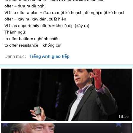
Well, I'll have to give notice at my present job first
offer = đưa ra đề nghị
Tôi phải báo với công ty hiện tại đã
VD: to offer a plan = đưa ra một kế hoạch, đề nghị một kế hoạch
00:54
offer = xảy ra, xảy đến, xuất hiện
I'll be able to start in 2 weeks' time
VD: as opportunity offers = khi có dịp (xảy ra)
Tôi có thể bắt đầu sau 2 tuần nữa
Thành ngữ:
00:57
to offer battle = nghênh chiến
Oh. Sounds good.
to offer resistance = chống cự
Tốt quá.
01:00
Danh mục:
Tiếng Anh giao tiếp
So you can start on Monday the 20th then
Vậy chị có thể bắt đầu vào thứ Hai, ngày 20
01:02
Sure. See you then
Chắc chắn, gặp lại anh sau
01:07
Ok.
-
01:09
18:36
Oh, yes. Please remember to bring your ID card and
TED - Bài toán về động lực
passport