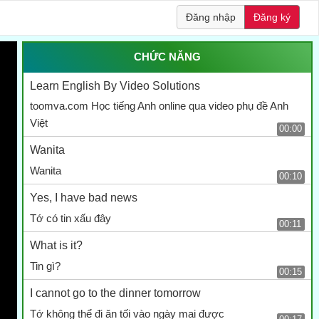
Đăng nhập
Đăng ký
CHỨC NĂNG
Learn English By Video Solutions
toomva.com Học tiếng Anh online qua video phụ đề Anh
Việt
00:00
Wanita
Wanita
00:10
Yes, I have bad news
Tớ có tin xấu đây
00:11
What is it?
Tin gì?
00:15
I cannot go to the dinner tomorrow
Tớ không thể đi ăn tối vào ngày mai được