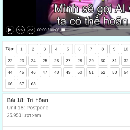
/
<<
>>
00:00
00:00
Tập:
1
2
3
4
5
6
7
8
9
10
22
23
24
25
26
27
28
29
30
31
32
44
45
46
47
48
49
50
51
52
53
54
66
67
68
Bài 18: Trì hõan
Unit 18: Postpone
25.953 lượt xem