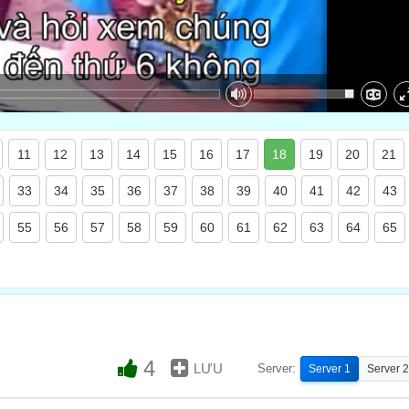
11
12
13
14
15
16
17
18
19
20
21
33
34
35
36
37
38
39
40
41
42
43
55
56
57
58
59
60
61
62
63
64
65
4
LƯU
Server:
Server 1
Server 2