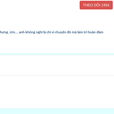
THEO DÕI
1994
nhưng, ừm... anh không nghĩ là chỉ vì chuyện đó mà làm trì hoãn đám