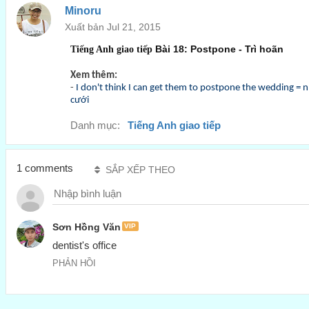
Minoru
Xuất bản Jul 21, 2015
Bài 18: Postpone - Trì hoãn
Tiếng Anh giao tiếp
Xem thêm:
-
I don't think I can get them to postpone the wedding = 
cưới
Danh mục:
Tiếng Anh giao tiếp
1 comments
SẮP XẾP THEO
Sơn Hồng Văn
VIP
dentist's office
PHẢN HỒI