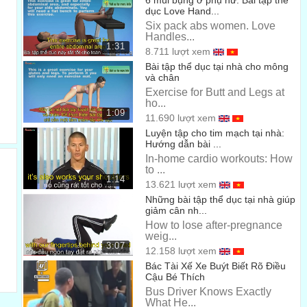
6 múi bụng ở phụ nữ. Bài tập thể
Mình không thể
dục Love Hand...
00:30
Six pack abs women. Love
Sure you can
Handles...
1:31
8.711 lượt xem
Có chứ
00:32
Bài tập thể dục tại nhà cho mông
và chân
...It’s easy
Exercise for Butt and Legs at
Dễ mà
ho...
00:33
1:09
11.690 lượt xem
...just call the dentist office and cancel it
Luyện tập cho tim mạch tại nhà:
Hướng dẫn bài ...
Hãy gọi cho nha sĩ và hủy cuộc hẹn
00:34
In-home cardio workouts: How
to ...
No, you don’t understand
1:14
13.621 lượt xem
Không, cậu không hiểu đâu
00:38
Những bài tập thể dục tại nhà giúp
giảm cân nh...
...he is a popular dentist
How to lose after-pregnance
weig...
Đó là một nha sĩ nổi tiếng
00:40
3:07
12.158 lượt xem
...It will take me another month just to make another
Bác Tài Xế Xe Buýt Biết Rõ Điều
Cậu Bé Thích
appointment
Bus Driver Knows Exactly
Tớ sẽ mất cả tháng để có thể có cuộc hẹn khác đấy
What He...
00:42