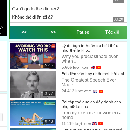
00:17
Can’t go to the dinner?
Không thể đi ăn tối á?
00:20
...why not?
<<
>>
Pause
Tốc độ
Tại sao?
00:22
Lý do bạn trì hoãn dù biết thừa
I forgot
như thế là khô...
Mình quên mất
Why you procrastinate even
00:23
when ...
5:45
...I have a dentist appointment
5.605 lượt xem
Bài diễn văn hay nhất mọi thời đại
Mình có hẹn với nha sĩ
00:24
The Greatest Speech Ever
Made
Oh, That’s no problem
24.412 lượt xem
3:37
Ồ, vấn đề gì đâu
00:27
Bài tập thể dục dạ dày dành cho
...just cancel it
phụ nữ tại nhà
Tummy exercise for women at
Cậu chỉ cần hủy hẹn là xong
00:29
home
0:43
11.119 lượt xem
I can’t