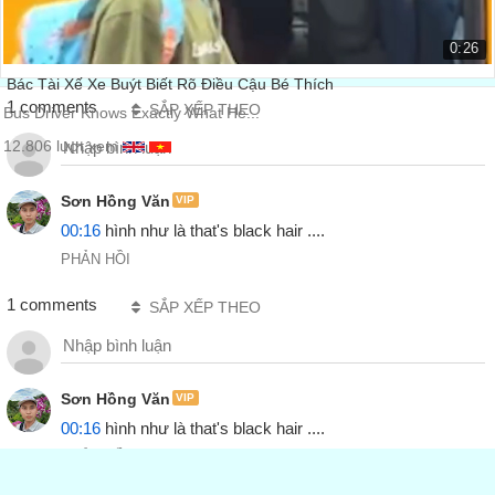
0:26
Bác Tài Xế Xe Buýt Biết Rõ Điều Cậu Bé Thích
1 comments
SẮP XẾP THEO
Bus Driver Knows Exactly What He...
12.806 lượt xem
Sơn Hồng Văn
VIP
00:16
 hình như là that's black hair ....
PHẢN HỒI
1 comments
SẮP XẾP THEO
Sơn Hồng Văn
VIP
00:16
 hình như là that's black hair ....
PHẢN HỒI