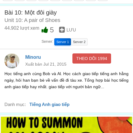
Đôi này rất đẹp, hàng nhập khẩu từ Ý
00:26
Bài 10: Một đôi giày
I’ve been to Italy
Unit 10: A pair of Shoes
Tôi đã từng đến Ý rồi
44.902 lượt xem
5
00:32
LƯU
...How much are they?
Server:
Server 1
Server 2
Đôi này giá bao nhiêu?
00:34
These shoes are $80
Minoru
THEO DÕI
1994
Xuất bản Jul 21, 2015
Đôi này $80
00:36
Học tiếng anh cùng Bob và Al. Học cách giao tiếp tiếng anh hằng
$80. That’s so expensive
ngày, hỏi han bạn bè về vấn đề đi tàu xe. Tổng hợp bài học tiếng
$80 đắt quá
anh giao tiếp hay nhất. giao tiếp với người bản ngữ...
00:40
Not so expensive
Danh mục:
Tiếng Anh giao tiếp
Chẳng đắt lắm đâu
00:45
...Only $40 for one shoe
Chỉ có $40 một chiếc mà
00:46