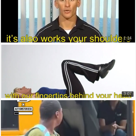
Exercise for Butt and Legs at ho...
Tôi sẽ đi luôn
01:48
11.693 lượt xem
1:14
Luyện tập cho tim mạch tại nhà: Hướng dẫn bài ...
In-home cardio workouts: How to ...
13.623 lượt xem
3:07
Những bài tập thể dục tại nhà giúp giảm cân nh...
How to lose after-pregnance weig...
12.162 lượt xem