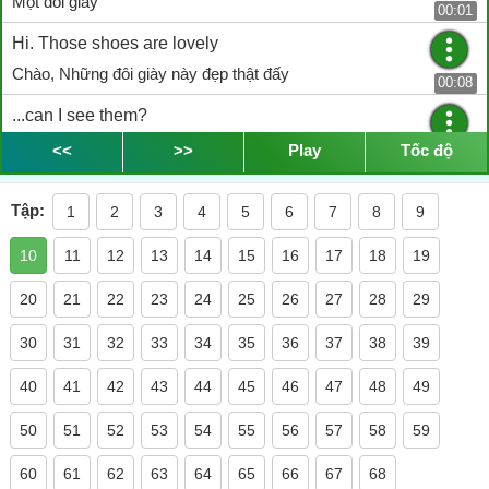
Một đôi giầy
00:01
Hi. Those shoes are lovely
Chào, Những đôi giày này đẹp thật đấy
00:08
...can I see them?
Tôi có thể xem không?
<<
>>
Play
Tốc độ
00:11
Which one do you like?
Tập:
1
2
3
4
5
6
7
8
9
Anh muốn đôi nào?
00:14
10
11
12
13
14
15
16
17
18
19
That Actare looks really cool
Đôi hiệu Actare nhìn đẹp đấy
20
21
22
23
24
25
26
27
28
29
00:16
The black ones
30
31
32
33
34
35
36
37
38
39
Cho tôi đôi màu đen
00:23
40
41
42
43
44
45
46
47
48
49
The black ones
50
51
52
53
54
55
56
57
58
59
Đôi màu đen
00:24
60
61
62
63
64
65
66
67
68
They are quite lovely, imported from Italy