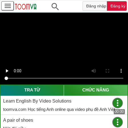
Đăng nhập
Đăng ký
TRA TỪ
CHỨC NĂNG
Learn English By Video Solutions
toomva.com Học tiếng Anh online qua video phụ đề Anh Việt
00:00
A pair of shoes