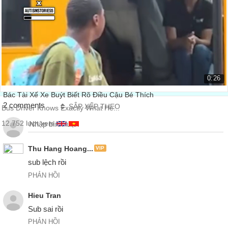
Bài diễn văn hay nhất mọi thời đại
The Greatest Speech Ever Made
24.393 lượt xem
0:26
Bác Tài Xế Xe Buýt Biết Rõ Điều Cậu Bé Thích
2 comments
SẮP XẾP THEO
Bus Driver Knows Exactly What He...
12.752 lượt xem
Thu Hang Hoang...
VIP
PHẢN HỒI
Hieu Tran
Sub sai rồi
PHẢN HỒI