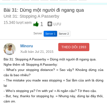
Chắc chắn rồi. Anh muốn đi đâu?
00:34
Bài 31: Dừng một người đi ngang qua
Yes.I do
Unit 31: Stopping A Passerby
Tôi đang cố tìm đường về kháchsạn
15.340 lượt xem
1
00:35
LƯU
...It's quite a long way away
Server:
Server 1
Server 2
Tôi ở khách sạn Four Seasons
00:37
I thought it might be
Minoru
THEO DÕI
1993
Xuất bản Jul 21, 2015
Anh có biết khách sạn đó không?
00:40
Bài 31: Stopping A Passerby = Dừng một người đi ngang qua.
You have to walk back to the centre of city
Nghe thêm về Stopping A Passerby:
Tôi có
- What's your stopping distance? = Sao vậy? Khoảng dừng của
00:42
cậu là bao nhiêu?
...I can direct you but it's complicated
- The mistake you made was stopping = Sai lầm của anh là dừng
Nó ở cách đây khá xa đấy
lại
00:47
- Who's stopping ya? I'm with ya! = Ai ngăn cậu? Tớ theo cậu.
Maybe I'd better catch a tax
- But, hey, thanks for stopping by. = Nhưng này, dừng lại đây thôi,
Tôi cũng nghĩ thế
cảm ơn.
00:52