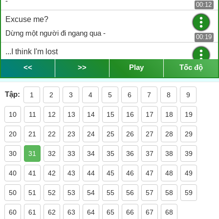
-
00:12
Excuse me?
Dừng một người đi ngang qua -
00:19
...I think I'm lost
- Tôi bị lạc
<<
>>
Play
Tốc độ
00:22
...can you help me?
Tập:
1
2
3
4
5
6
7
8
9
Tôi bị lạc
00:24
10
11
12
13
14
15
16
17
18
19
Sure. Where do you want to go?
Xin lỗi
20
21
22
23
24
25
26
27
28
29
00:25
I'm trying to get back to my hotel
30
31
32
33
34
35
36
37
38
39
Tôi nghĩ là tôi bị lạc rồi
00:29
40
41
42
43
44
45
46
47
48
49
...I'mstaying at the four seasons.
50
51
52
53
54
55
56
57
58
59
anh có thể giúp tôi không?
00:32
60
61
62
63
64
65
66
67
68
...do you know it?