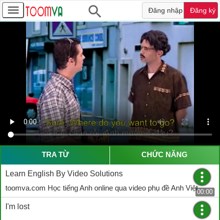
Đăng nhập
Đăng ký
TRA TỪ
CHỨC NĂNG
Learn English By Video Solutions
toomva.com Học tiếng Anh online qua video phụ đề Anh Việt
00:00
I'm lost