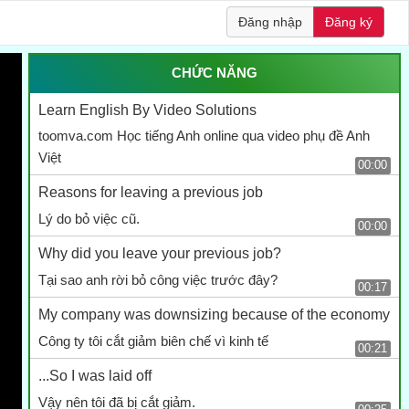
Đăng nhập
Đăng ký
CHỨC NĂNG
Learn English By Video Solutions
toomva.com Học tiếng Anh online qua video phụ đề Anh
Việt
00:00
Reasons for leaving a previous job
Lý do bỏ việc cũ.
00:00
Why did you leave your previous job?
Tại sao anh rời bỏ công việc trước đây?
00:17
My company was downsizing because of the economy
Công ty tôi cắt giảm biên chế vì kinh tế
00:21
...So I was laid off
Vậy nên tôi đã bị cắt giảm.