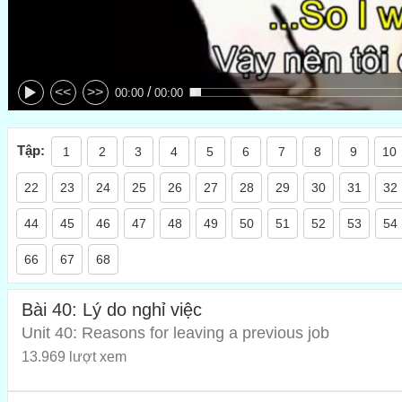
/
<<
>>
00:00
00:00
Tập:
1
2
3
4
5
6
7
8
9
10
22
23
24
25
26
27
28
29
30
31
32
44
45
46
47
48
49
50
51
52
53
54
66
67
68
Bài 40: Lý do nghỉ việc
Unit 40: Reasons for leaving a previous job
13.969 lượt xem