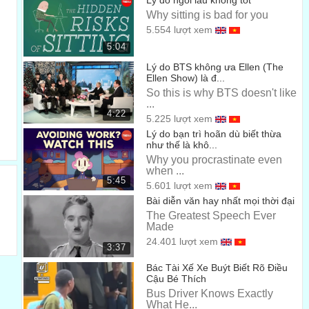
Lý do ngồi lâu không tốt
Nhưng họ chỉ muốn người làm việc bán thời gian
00:52
Why sitting is bad for you
5.554 lượt xem
Why are you looking for another job?
5:04
Tại sao cô lại tìm một công việc khác?
01:04
Lý do BTS không ưa Ellen (The
Ellen Show) là đ...
There is no growth potential at my current job
So this is why BTS doesn't like
Vì công việc hiện tại của tôi không có tiềm năng phát triển
...
01:07
4:22
5.225 lượt xem
...I would like to work for a company that has more
Lý do bạn trì hoãn dù biết thừa
room to grow
như thế là khô...
Why you procrastinate even
Tôi muốn làm việc cho một công ty có chỗ cho tôi phát triển
01:11
when ...
5:45
5.601 lượt xem
Could you tell me why you decided to leave your
Bài diễn văn hay nhất mọi thời đại
current job?
The Greatest Speech Ever
Made
Anh có thể nói cho tôi biết tại sao anh lại rời bỏ công việc
24.401 lượt xem
hiện tại không?
3:37
01:23
Bác Tài Xế Xe Buýt Biết Rõ Điều
Well... There're problems inside the company
Cậu Bé Thích
À... Có nhiều vấn đề trong nội bộ công ty
Bus Driver Knows Exactly
01:27
What He...