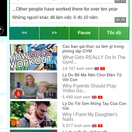
00:25
...Other people have worked there for over ten year
Những người khác đã làm việc ở đó 10 năm
00:26
...I only worked there for 2
<<
>>
Pause
Tốc độ
Tôi mới chỉ làm ở đó 2 năm
00:30
Các bạn gái thực sự làm gì trong
so I was laid off first
phòng tập GYM
nên tôi bị cắt giảm đầu tiên
What Girls REALLY Do In The
00:32
Gym!...
5:51
What are the reasons for leaving your last job?
14.747 lượt xem
Lý Do Bố Mẹ Nên Chơi Điện Tử
Lý do anh rời bỏ công việc cũ là gì?
00:45
Với Con
Why Parents Should Play
They cut my hours.
Video Ga...
3:51
Họ cắt giảm giờ làm việc của tôi
5.490 lượt xem
00:48
Lý Do Tôi Sơn Móng Tay Của Con
...I wanted to work full time
Gái
Why I Paint My Daughter's
Tôi muốn làm việc toàn thời gian
00:50
Nails
1:37
5.977 lượt xem
...But they only want a part time worker