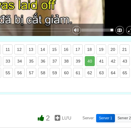
11
12
13
14
15
16
17
18
19
20
21
33
34
35
36
37
38
39
40
41
42
43
55
56
57
58
59
60
61
62
63
64
65
2
LƯU
Server:
Server 1
Server 2