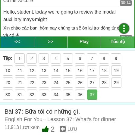
Có thể và có lẽ
00:14
Hello, student, today we're going to review the modal
auxiliary may&might
Xin chào các bạn, hôm nay chúng ta sẽ ôn lại trợ động từ có thể
và có lẽ
00:19
<<
>>
Play
Tốc độ
And then we'll learn new modal auxiliaries: Must, had better
and have to
Tập:
1
2
3
4
5
6
7
8
9
Và chúng ta sẽ học các trợ động từ: cần phải, nên phải và phải
làm gì
10
11
12
13
14
15
16
17
18
19
00:27
But first, we must learn some new vocabulary
20
21
22
23
24
25
26
27
28
29
Nhưng trước hết, ta cần phải học một số từ mới
00:34
30
31
32
33
34
35
36
37
Okay, when we eat we use silverwares, okay, what is
silverwares?
Bài 37: Bữa tối có những gì.
Được rồi, khi ta ăn, ta sử dụng đồ dùng bạc, được rồi, vậy nó là
English For You - Lesson 37: What's for dinner
gì?
11.913 lượt xem
2
00:39
LƯU