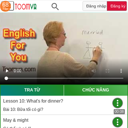
68
Đăng nhập
Đăng ký
Tập
TRA TỪ
CHỨC NĂNG
Lesson 10: What's for dinner?
Bài 10: Bữa tối có gì?
00:08
May & might