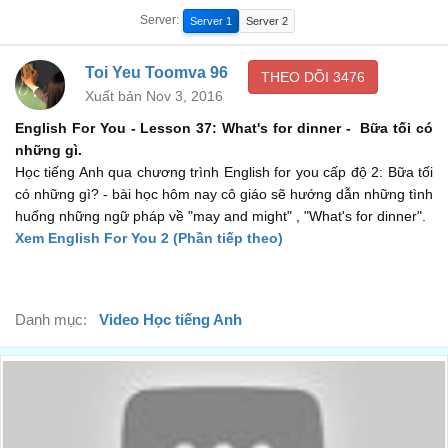
Silverware is a knife, a knife
Server:
Server 1
Server 2
Con dao là đồ dùng bạc, một con dao
00:49
a spoon
Toi Yeu Toomva 96
THEO DÕI
3476
Xuất bản Nov 3, 2016
Một chiếc thìa
01:00
English For You - Lesson 37: What's for dinner - Bữa tối có
a fork
những gì.
Một chiếc dĩa
Học tiếng Anh qua chương trình English for you cấp độ 2: Bữa tối
01:05
có những gì? - bài học hôm nay cô giáo sẽ hướng dẫn những tình
We also need other things to eat: a napkin
huống những ngữ pháp về "may and might" , "What's for dinner".
Chúng ta cũng cần thứ nữa để ăn: Khăn ăn
Xem English For You 2 (Phần tiếp theo)
01:10
salt and pepper shakers
Lọ muối và tiêu
01:19
Danh mục:
Video Học tiếng Anh
We need a plate
Chúng ta cũng cần một chiếc đĩa
01:29
a glass
Một cốc nước
01:00