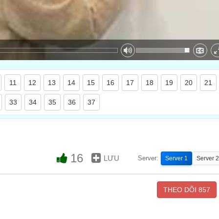
11
12
13
14
15
16
17
18
19
20
21
33
34
35
36
37
16
LƯU
Server:
Server 1
Server 2
THEO DÕI
857