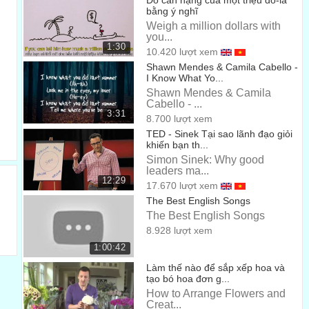
Đo cân nặng của một triệu đô-la
countries in English
bằng ý nghĩ
Weigh a million dollars with
đầu tiên, chúng ta sẽ học tên của một vài quốc gia trong
you...
tiếng Anh.
1:30
00:36
10.420 lượt xem
Shawn Mendes & Camila Cabello -
Now, here we go.
I Know What Yo...
Bắt đầu.
Shawn Mendes & Camila
00:41
Cabello - ...
Canada
3:31
8.700 lượt xem
TED - Sinek Tại sao lãnh đạo giỏi
Canada
00:44
khiến bạn th...
Simon Sinek: Why good
The US (United States)
leaders ma...
Hoa Kỳ
12:29
17.670 lượt xem
00:48
The Best English Songs
Turkey
The Best English Songs
Thổ Nhĩ Kỳ
8.928 lượt xem
00:51
1:00:42
Greece
Làm thế nào để sắp xếp hoa và
Hy Lạp
tạo bó hoa đơn g...
00:53
How to Arrange Flowers and
France
Creat...