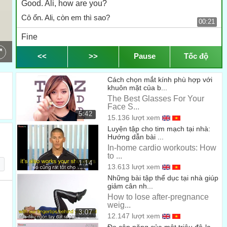
Good. Ali, how are you?
Cô ổn. Ali, còn em thì sao?
00:21
Fine
Tốt ạ.
<<
>>
Pause
Tốc độ
00:24
And Isabelle, how's it going for you?
Cách chọn mắt kính phù hợp với
Còn Isabelle, em thấy thế nào?
khuôn mặt của b...
00:26
The Best Glasses For Your
Just fine
Face S...
5:42
15.136 lượt xem
Em ổn.
00:28
Luyện tập cho tim mạch tại nhà:
Hướng dẫn bài ...
Very good!
In-home cardio workouts: How
Rất tốt!
to ...
00:30
1:14
13.613 lượt xem
Now, we are going to learn some more personal
Những bài tập thể dục tại nhà giúp
informations
giảm cân nh...
How to lose after-pregnance
Giờ chúng ta sẽ học thêm một vài thông tin cá nhân
00:32
weig...
3:07
12.147 lượt xem
First, we are going to learn the names of some