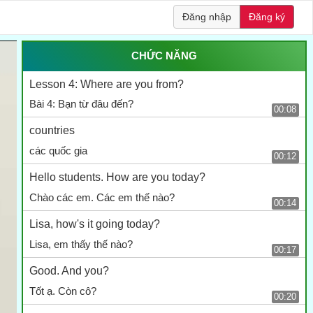
Đăng nhập
Đăng ký
CHỨC NĂNG
Lesson 4: Where are you from?
Bài 4: Bạn từ đâu đến?
00:08
countries
các quốc gia
00:12
Hello students. How are you today?
Chào các em. Các em thế nào?
00:14
Lisa, how's it going today?
Lisa, em thấy thế nào?
00:17
Good. And you?
Tốt ạ. Còn cô?
00:20