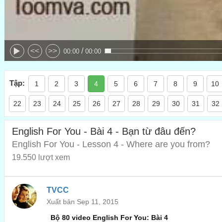
/
<<
>>
00:00
00:00
Tập:
1
2
3
4
5
6
7
8
9
10
22
23
24
25
26
27
28
29
30
31
32
English For You - Bài 4 - Bạn từ đâu đến?
English For You - Lesson 4 - Where are you from?
19.550 lượt xem
TVCC
Xuất bản Sep 11, 2015
Bộ 80 video English For You: Bài 4