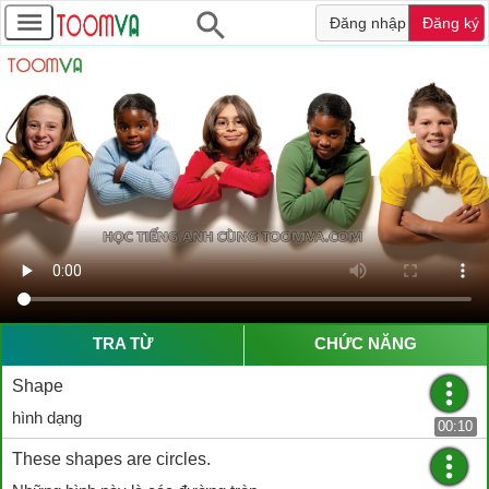
Đăng nhập
Đăng ký
TRA TỪ
CHỨC NĂNG
Shape
hình dạng
00:10
These shapes are circles.