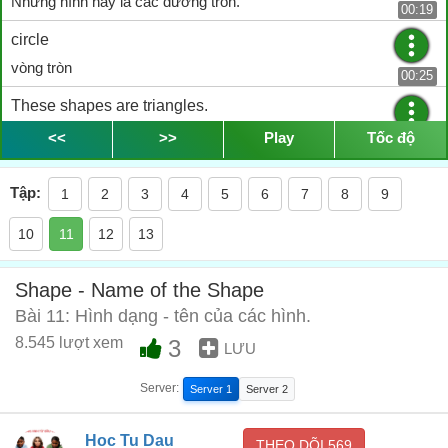
Những hình này là các đường tròn.
00:19
circle
vòng tròn
00:25
These shapes are triangles.
Những hình này là hình tam giác.
<<
>>
Play
Tốc độ
00:40
triangle
Tập:
1
2
3
4
5
6
7
8
9
Tam giác
00:45
10
11
12
13
These shapes are squares.
Những hình dạng là hình vuông.
01:01
Shape - Name of the Shape
square
Bài 11: Hình dạng - tên của các hình.
hình vuông
8.545 lượt xem
3
01:05
LƯU
square
Server:
Server 1
Server 2
Quảng trường
01:06
These shapes are rectangles.
Hoc Tu Dau
THEO DÕI
569