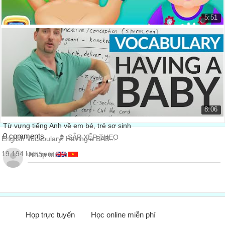
5:51
Bài hát gia đình ngón tay
The Finger Family Song ChuChu T...
25.876 lượt xem
8:06
Từ vựng tiếng Anh về em bé, trẻ sơ sinh
0 comments
SẮP XẾP THEO
English Vocabulary: Having a BAB...
19.194 lượt xem
Họp trực tuyến
Học online miễn phí