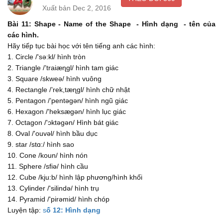
Xuất bản Dec 2, 2016
Những hình này là hình chữ nhật.
01:19
Bài 11: Shape - Name of the Shape - Hình dạng - tên của
rectangle
các hình.
hình chữ nhật
Hãy tiếp tục bài học với tên tiếng anh các hình:
01:25
1. Circle /'sə:kl/ hình tròn
These shapes are pentagons.
2. Triangle /’traiæɳgl/ hình tam giác
Những hình này là hình ngũ giác.
3. Square /skweə/ hình vuông
01:41
4. Rectangle /’rek,tæɳgl/ hình chữ nhật
pentagon
5. Pentagon /’pentəgən/ hình ngũ giác
Hình ngũ giác
6. Hexagon /'heksægən/ hình lục giác
01:44
7. Octagon /'ɔktəgən/ Hình bát giác
These shapes are hexagons.
8. Oval /'ouvəl/ hình bầu dục
Những hình này là hình lục giác.
9. star /stɑ:/ hình sao
02:04
10. Cone /koun/ hình nón
hexagon
11. Sphere /sfiə/ hình cầu
hình lục giác
12. Cube /kju:b/ hình lập phương/hình khối
02:09
13. Cylinder /'silində/ hình trụ
These shapes are arrows.
14. Pyramid /'pirəmid/ hình chóp
Những hình này là hình mũi tên.
Luyện tập:
s
ố 12: Hình dạng
02:29