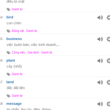
điều bí mật
Danh từ
bird
64
con chim
Động vật
Danh từ
business
65
việc buôn bán, việc kinh doanh,...
Công việc
Gia đình
Danh từ
plant
66
cây (nhỏ)
Danh từ
land
67
đất; đất liền
Danh từ
message
68
tin nhắn, thư tín, điện, thông ...