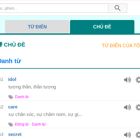
TỪ ĐIỂN
CHỦ ĐỀ
TỪ ĐIỂN CỦA TÔ
Danh từ
idol
61
tượng thần, thần tượng
Danh từ
care
62
sự chăn sóc, sự chăm nom, sự gi...
Động từ
Danh từ
secret
63