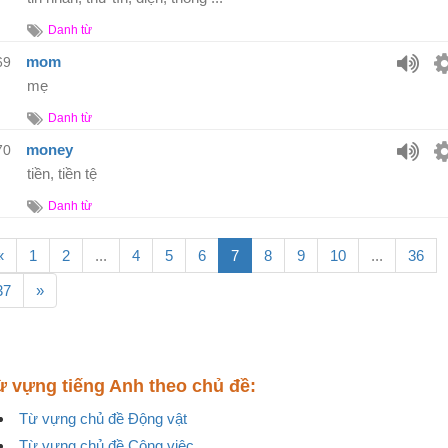
Danh từ
mom
69
mẹ
Danh từ
money
70
tiền, tiền tệ
Danh từ
«
1
2
...
4
5
6
7
8
9
10
...
36
37
»
ừ vựng tiếng Anh theo chủ đề:
Từ vựng chủ đề Động vật
Từ vựng chủ đề Công việc