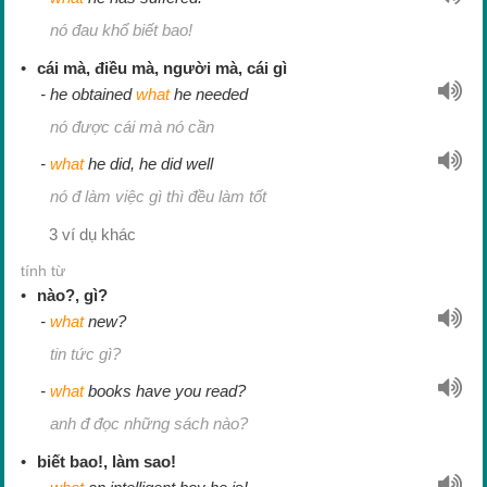
nó đau khổ biết bao!
cái mà, điều mà, người mà, cái gì
he obtained
what
he needed
nó được cái mà nó cần
what
he did, he did well
nó đ làm việc gì thì đều làm tốt
3 ví dụ khác
tính từ
nào?, gì?
what
new?
tin tức gì?
what
books have you read?
anh đ đọc những sách nào?
biết bao!, làm sao!