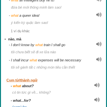
what
an intelligent boy he is!
đứa bé mới thông minh làm sao!
what
a queer idea!
ý kiến kỳ quặc làm sao!
1 ví dụ khác
nào, mà
I don't know by
what
train I shall go
tôi chưa biết sẽ đi xe lửa nào
I shall incur
what
expenses will be necessary
tôi sẽ gánh tất c những món tiêu cần thiết
Cụm từ/thành ngữ
what
about?
có tin tức gì về... không?
what...for?
(xem) for