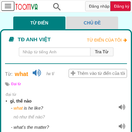
Đăng nhập
Đăng ký
TỪ ĐIỂN
CHỦ ĐỀ
TỪ ĐIỂN CỦA TÔI
Tra Từ
what
Thêm vào từ điển của tôi
/w t/
Từ:
Đại từ
đại từ
gì, thế nào
what
is he like?
nó như thế nào?
what's the matter?