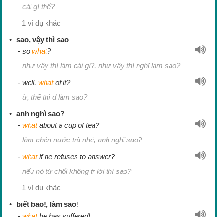
cái gì thế?
1 ví dụ khác
sao, vậy thì sao
so
what
?
như vậy thì làm cái gì?, như vậy thì nghĩ làm sao?
well,
what
of it?
ừ, thế thì đ làm sao?
anh nghĩ sao?
what
about a cup of tea?
làm chén nước trà nhé, anh nghĩ sao?
what
if he refuses to answer?
nếu nó từ chối không tr lời thì sao?
1 ví dụ khác
biết bao!, làm sao!
what
he has suffered!