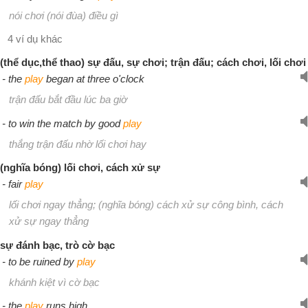
nói chơi (nói đùa) điều gì
4 ví dụ khác
(thể dục,thể thao) sự đấu, sự chơi; trận đấu; cách chơi, lối chơi
the
play
began at three o'clock
trận đấu bắt đầu lúc ba giờ
to win the match by good
play
thắng trận đấu nhờ lối chơi hay
(nghĩa bóng) lối chơi, cách xử sự
fair
play
lối chơi ngay thẳng; (nghĩa bóng) cách xử sự công bình, cách
xử sự ngay thẳng
sự đánh bạc, trò cờ bạc
to be ruined by
play
khánh kiệt vì cờ bạc
the
play
runs high