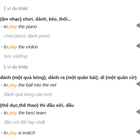
1 ví dụ khác
(âm nhạc) chơi, đánh, kéo, thổi...
to
play
the piano
chơi pianô, đánh pianô
to
play
the violon
kéo viôlông
1 ví dụ khác
đánh (một quả bóng), đánh ra (một quân bài); đi (một quân cờ)
to
play
the ball into the net
đánh quả bóng vào lưới
(thể dục,thể thao) thi đấu với, đấu
to
play
the best team
đâu với đội hay nhất
to
play
a match