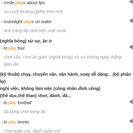
smile
play
s about lips
nụ cười thoáng (giỡn) trên môi
moonlight
play
s on water
ánh trăng lấp lánh trên mặt nước
(nghĩa bóng) xử sự, ăn ở
to
play
foul
chơi xấu, chơi ăn gian; (nghĩa bóng) xử sự không ngay thẳng,
gian lận
(kỹ thuật) chạy, chuyển vận, vận hành, xoay dễ dàng... (bộ phận
áy)
nghỉ việc, không làm việc (công nhân đình công)
(thể dục,thể thao) chơi, đánh, đá...
to
play
football
đá bóng chơi bóng đá
to
play
tennis
chơi quần vợt, đánh quần vợt