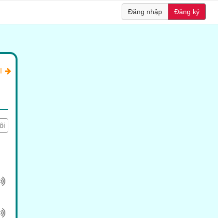
Đăng nhập
Đăng ký
I
ôi