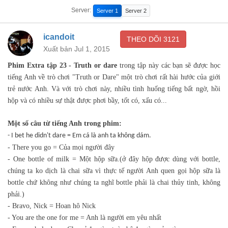
Nhưng Annie không thực sự quan tâm.
00:33
Server:
Server 1
Server 2
Stand by for Extra.
icandoit
Cùng đón xem Extra.
THEO DÕI
3121
00:36
Xuất bản Jul 1, 2015
He's been gone for ages.
Phim Extra tập 23 - Truth or dare
trong tập này các bạn sẽ được học
Anh ta đã bỏ đi, nhiều năm như vậy rồi.
tiếng Anh
về trò chơi "Truth or Dare" một trò chơi rất hài hước của giới
01:11
trẻ nước Anh. Và với trò chơi này, nhiều tình huống tiếng bất ngờ, hồi
Do you think he did it?
hộp và có nhiều sự thật được phơi bầy, tốt có, xấu có...
Mọi ngời có ngĩ anh ta đã làm thế ko?
01:14
Một số câu từ tiếng Anh trong phim:
Nah. I bet he didn't dare.
- I bet he didn't dare = Em cá là anh ta không dám.
Nah. Em cá là anh ta không dám.
01:17
- There you go = Của mọi người đây
- One bottle of milk = Một hộp sữa.(ở đây hộp được dùng với bottle,
Well, there you go.
chúng ta ko dịch là chai sữa vì thực tế người Anh quen gọi hộp sữa là
Well, của mọi người đây.
01:33
bottle chứ không như chúng ta nghĩ bottle phải là chai thủy tinh, không
One bottle of milk...
phải.)
- Bravo, Nick = Hoan hô Nick
Một hộp sữa ...
01:36
- You are the one for me = Anh là người em yêu nhất