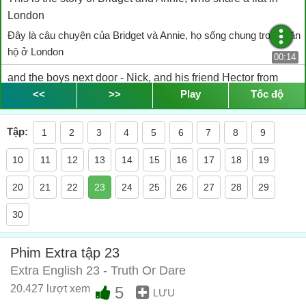
London
Đây là câu chuyện của Bridget và Annie, họ sống chung trong căn
hộ ở London
00:14
and the boys next door - Nick, and his friend Hector from
<<
>>
Play
Tốc độ
Argentina.
Và các chàng trai ở phòng bên Nick, và anh bạn Hector đến từ
Argentina.
Tập:
1
2
3
4
5
6
7
8
9
00:18
Bridget wants to marry a millionaire.
10
11
12
13
14
15
16
17
18
19
Bridget muốn kết hôn với một triệu phú.
00:24
20
21
22
23
24
25
26
27
28
29
Nick wants to be a millionaire.
30
Nick muốn trở thành một triệu phú.
00:27
Hector is a millionaire.
Phim Extra tập 23
Hector là một triệu phú.
Extra English 23 - Truth Or Dare
00:30
20.427 lượt xem
5
LƯU
But Annie doesn't really care.