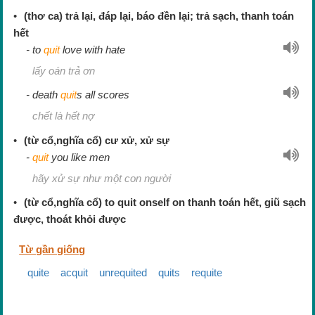
(thơ ca) trả lại, đáp lại, báo đền lại; trả sạch, thanh toán
hết
to
quit
love with hate
lấy oán trả ơn
death
quit
s all scores
chết là hết nợ
(từ cổ,nghĩa cổ) cư xử, xử sự
quit
you like men
hãy xử sự như một con người
(từ cổ,nghĩa cổ) to quit onself on thanh toán hết, giũ sạch
được, thoát khỏi được
Từ gần giống
quite
acquit
unrequited
quits
requite