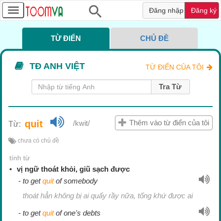
Đăng nhập
Đăng ký
TỪ ĐIỂN
CHỦ ĐỀ
TỪ ĐIỂN CỦA TÔI
Tra Từ
quit
Thêm vào từ điển của tôi
/kwit/
Từ:
chưa có chủ đề
tính từ
vị ngữ thoát khỏi, giũ sạch được
to get
quit
of somebody
thoát hẳn không bị ai quấy rầy nữa, tống khứ được ai
to get
quit
of one's debts