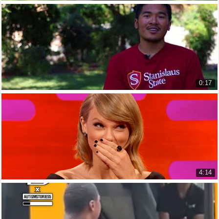
Phỏng vấn sinh viên NICOLE SILVA
Student Interviews NICOLE SILVA
6.690 lượt xem
0:17
phỏng vấn sinh viên NORIEL MOSTAJO
Student Interviews NORIEL MOSTAJ...
6.458 lượt xem
4:14
TAYLOR SWIFT's Fans *Die* at 1989 Secret Liste...
TAYLOR SWIFT
23.261 lượt xem