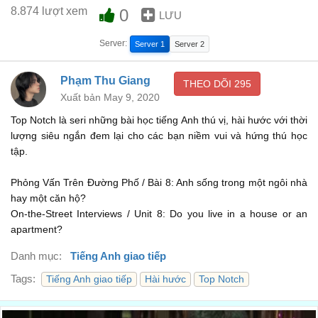
Tôi thấy nó cũng vừa vừa.
00:16
8.874 lượt xem
0
LƯU
And what sorts of furniture do you have in your living room?
Server:
Server 1
Server 2
Anh có những thứ đồ nội thất gì ở phòng khách nhà mình?
00:18
We have a sofa and a lounge chair and a coffee table and a
Phạm Thu Giang
THEO DÕI
295
television set.
Xuất bản May 9, 2020
Nhà tôi có ghế sofa, ghế salon, bàn nước và ti vi.
Top Notch là seri những bài học tiếng Anh thú vị, hài hước với thời
00:20
lượng siêu ngắn đem lại cho các bạn niềm vui và hứng thú học
Does your apartment have a lot of windows?
tập.
Căn hộ của bạn có nhiều cửa sổ không?
00:26
Phỏng Vấn Trên Đường Phố / Bài 8: Anh sống trong một ngôi nhà
Actually, in every room there is a window.
hay một căn hộ?
Thật ra là mỗi phòng đều có một cửa sổ ạ.
On-the-Street Interviews / Unit 8: Do you live in a house or an
00:29
apartment?
Does your apartment have a balcony?
Danh mục:
Tiếng Anh giao tiếp
Căn hộ của bạn có ban công không?
00:31
Tags:
Tiếng Anh giao tiếp
Hài hước
Top Notch
No, my apartment does not have a balcony.
Không ạ, căn hộ của tôi không có ban công.
00:33