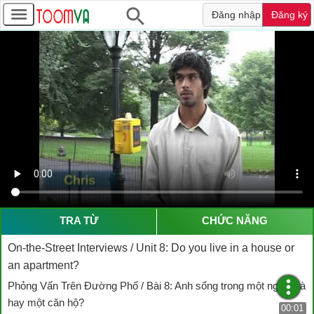
Đăng nhập
Đăng ký
TRA TỪ
CHỨC NĂNG
On-the-Street Interviews / Unit 8: Do you live in a house or
an apartment?
Phỏng Vấn Trên Đường Phố / Bài 8: Anh sống trong một ngôi nhà
hay một căn hộ?
00:01