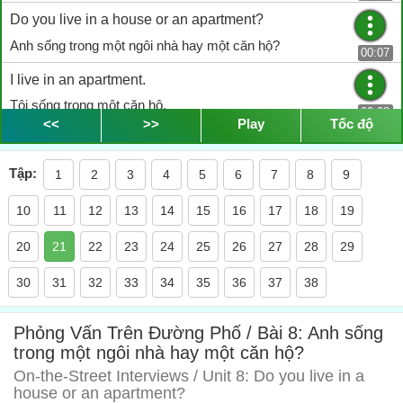
Do you live in a house or an apartment?
Anh sống trong một ngôi nhà hay một căn hộ?
00:07
I live in an apartment.
Tôi sống trong một căn hộ.
00:08
<<
>>
Play
Tốc độ
I live in a house.
Tôi sống trong một ngôi nhà.
Tập:
00:10
1
2
3
4
5
6
7
8
9
I live in an apartment.
10
11
12
13
14
15
16
17
18
19
Tôi sống trong một căn hộ.
00:11
20
21
22
23
24
25
26
27
28
29
Okay.
30
31
32
33
34
35
36
37
38
Vâng.
00:13
And do you have a large living room?
Phỏng Vấn Trên Đường Phố / Bài 8: Anh sống
Thế cô có phòng khách lớn không?
trong một ngôi nhà hay một căn hộ?
00:13
On-the-Street Interviews / Unit 8: Do you live in a
I would say medium-sized.
house or an apartment?