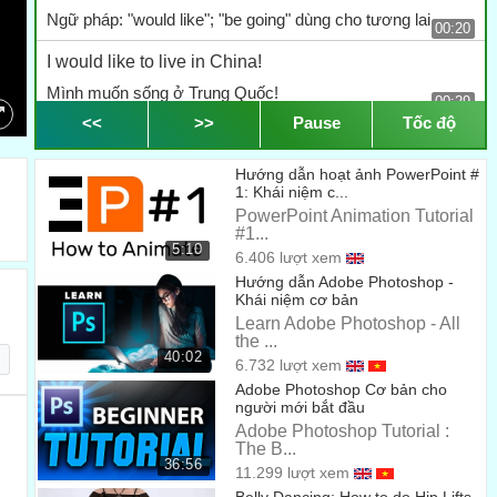
Ngữ pháp: "would like"; "be going" dùng cho tương lai
00:20
I would like to live in China!
Mình muốn sống ở Trung Quốc!
00:29
<<
>>
Pause
Tốc độ
I'd like to learn to play the guitar.
Mình thì muốn học chơi guitar.
Hướng dẫn hoạt ảnh PowerPoint #
00:32
1: Khái niệm c...
If I can't live in China, I'm going to learn to speak
PowerPoint Animation Tutorial
#1...
Chinese.
5:10
6.406 lượt xem
Nếu mình không sang Trung Quốc sống được thì mình sẽ
Hướng dẫn Adobe Photoshop -
học tiếng Trung.
Khái niệm cơ bản
00:39
Learn Adobe Photoshop - All
I'm going to write a book.
the ...
40:02
6.732 lượt xem
Mình sẽ viết sách.
00:46
Adobe Photoshop Cơ bản cho
người mới bắt đầu
Really?
Adobe Photoshop Tutorial :
Thật á?
The B...
00:48
36:56
11.299 lượt xem
About what?