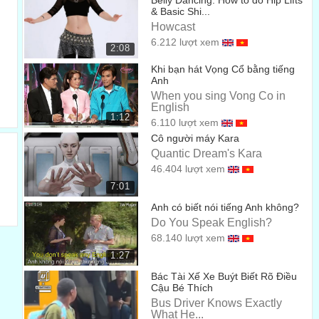
Belly Dancing: How to do Hip Lifts
& Basic Shi...
Về lĩnh vực gì?
00:49
Howcast
I don't know.
6.212 lượt xem
2:08
Mình cũng chả biết.
00:51
Khi bạn hát Vọng Cổ bằng tiếng
Anh
Cooking.
When you sing Vong Co in
English
Nấu ăn chẳng hạn.
00:53
1:12
6.110 lượt xem
You don't cook.
Cô người máy Kara
Quantic Dream's Kara
Cậu có nấu ăn đâu.
00:55
46.404 lượt xem
I'll learn.
7:01
Thì mình sẽ học.
Anh có biết nói tiếng Anh không?
00:57
Do You Speak English?
What about you two?
68.140 lượt xem
Còn hai cậu thì sao?
1:27
00:59
Bác Tài Xế Xe Buýt Biết Rõ Điều
What are your plans?
Cậu Bé Thích
Kế hoạch của các cậu là gì?
Bus Driver Knows Exactly
00:60
What He...