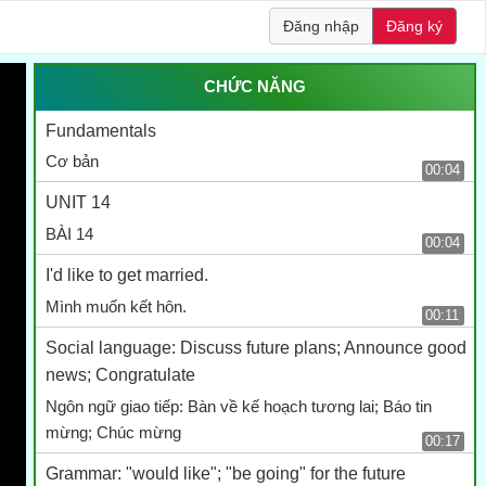
Đăng nhập
Đăng ký
CHỨC NĂNG
Fundamentals
Cơ bản
00:04
UNIT 14
BÀI 14
00:04
I'd like to get married.
Mình muốn kết hôn.
00:11
Social language: Discuss future plans; Announce good
news; Congratulate
Ngôn ngữ giao tiếp: Bàn về kế hoạch tương lai; Báo tin
mừng; Chúc mừng
00:17
Grammar: "would like"; "be going" for the future