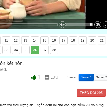
11
12
13
14
15
16
17
18
19
20
21
33
34
35
36
37
38
ốn kết hôn.
ied.
1
LƯU
Server:
Server 1
Server 2
THEO DÕI
295
 hước với thời lượng siêu ngắn đem lại cho các bạn niềm vui và hứng