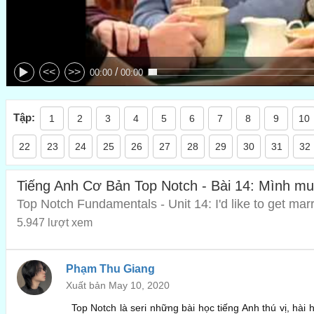
/
<<
>>
00:00
00:00
Tập:
1
2
3
4
5
6
7
8
9
10
22
23
24
25
26
27
28
29
30
31
32
Tiếng Anh Cơ Bản Top Notch - Bài 14: Mình mu
Top Notch Fundamentals - Unit 14: I'd like to get marr
5.947 lượt xem
Phạm Thu Giang
Xuất bản May 10, 2020
Top Notch là seri những bài học tiếng Anh thú vị, hài