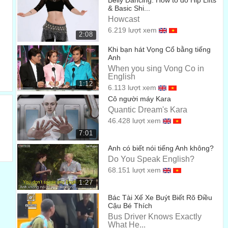
Belly Dancing: How to do Hip Lifts
I like those shoes.
& Basic Shi...
Anh thích đôi giày đó.
Howcast
00:57
6.219 lượt xem
2:08
I really like those shoes.
Khi bạn hát Vọng Cổ bằng tiếng
Mình thích đôi giày đó lắm luôn.
00:58
Anh
When you sing Vong Co in
And what about this dress?
English
1:12
Còn cái váy này thì thế nào?
6.113 lượt xem
01:08
Cô người máy Kara
Yeah!
Quantic Dream's Kara
Được!
46.428 lượt xem
01:10
7:01
I really like that dress!
Anh có biết nói tiếng Anh không?
Anh thích cái váy đó cực!
Do You Speak English?
01:11
68.151 lượt xem
You do?
1:27
Thật không?
01:13
Bác Tài Xế Xe Buýt Biết Rõ Điều
Cậu Bé Thích
You look like a movie star.
Bus Driver Knows Exactly
Trông em như ngôi sao điện ảnh ấy.
What He...
01:14