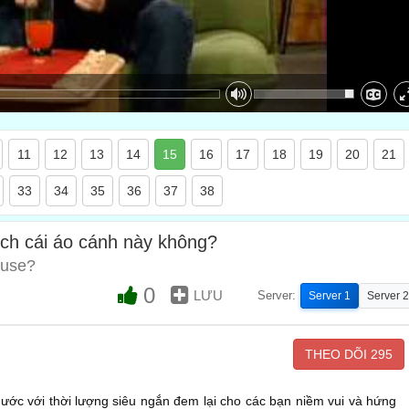
11
12
13
14
15
16
17
18
19
20
21
33
34
35
36
37
38
ích cái áo cánh này không?
ouse?
0
LƯU
Server:
Server 1
Server 2
THEO DÕI
295
 hước với thời lượng siêu ngắn đem lại cho các bạn niềm vui và hứng