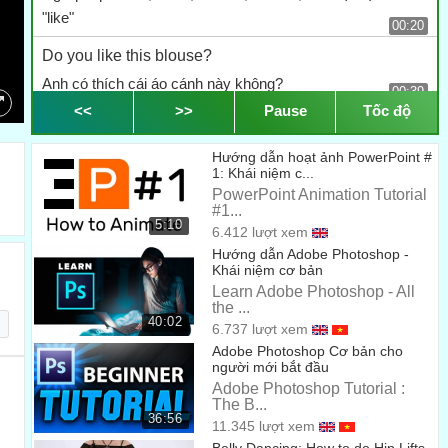
"like"
00:20
Do you like this blouse?
Anh có thích cái áo cánh này không?
00:39
<<
>>
Pause
Tốc độ
Yes.
Có.
Hướng dẫn hoạt ảnh PowerPoint #
00:41
1: Khái niệm c...
That blouse is beautiful!
PowerPoint Animation Tutorial
#1...
Cái áo cánh đó đẹp thế!
00:42
5:10
6.412 lượt xem
Hướng dẫn Adobe Photoshop -
Thank you!
Khái niệm cơ bản
Cảm ơn cậu!
Learn Adobe Photoshop - All
00:46
the ...
What about these shoes?
40:02
6.737 lượt xem
Còn đôi giày này thì sao?
Adobe Photoshop Cơ bản cho
00:54
người mới bắt đầu
Adobe Photoshop Tutorial :
Do you like them?
The B...
Anh có thích không?
36:56
11.345 lượt xem
00:55