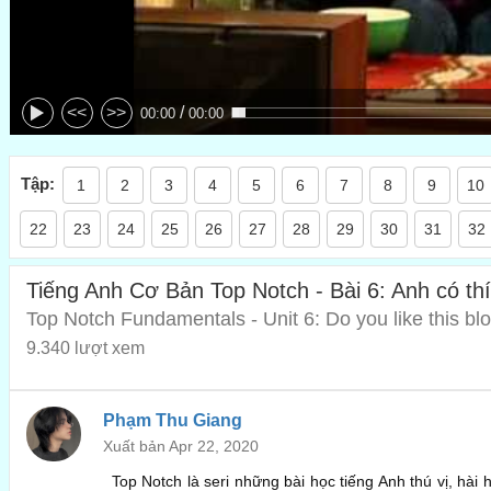
/
<<
>>
00:00
00:00
Tập:
1
2
3
4
5
6
7
8
9
10
22
23
24
25
26
27
28
29
30
31
32
Tiếng Anh Cơ Bản Top Notch - Bài 6: Anh có th
Top Notch Fundamentals - Unit 6: Do you like this bl
9.340 lượt xem
Phạm Thu Giang
Xuất bản Apr 22, 2020
Top Notch là seri những bài học tiếng Anh thú vị, hài