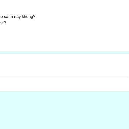
 áo cánh này không?
use?