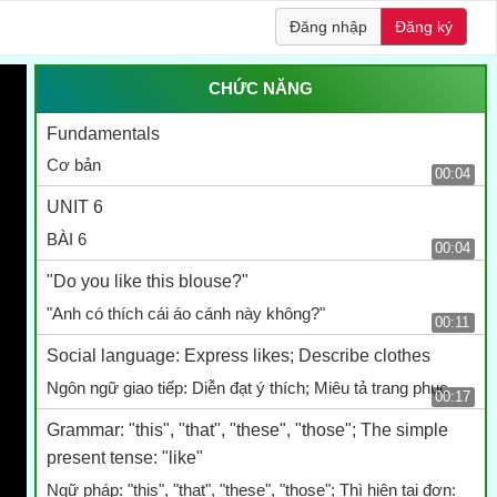
Đăng nhập
Đăng ký
CHỨC NĂNG
Fundamentals
Cơ bản
00:04
UNIT 6
BÀI 6
00:04
"Do you like this blouse?"
"Anh có thích cái áo cánh này không?"
00:11
Social language: Express likes; Describe clothes
Ngôn ngữ giao tiếp: Diễn đạt ý thích; Miêu tả trang phục
00:17
Grammar: "this", "that", "these", "those"; The simple
present tense: "like"
Ngữ pháp: "this", "that", "these", "those"; Thì hiện tại đơn: