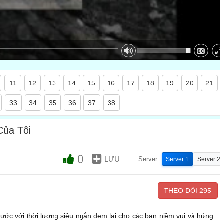
11
12
13
14
15
16
17
18
19
20
21
33
34
35
36
37
38
Của Tôi
0
LƯU
Server:
Server 1
Server 2
THEO DÕI
295
 hước với thời lượng siêu ngắn đem lại cho các bạn niềm vui và hứng