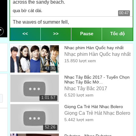
across the sandy beach.
qua bờ cát dài.
00:47
The waves of summer fell,
Những con sóng mùa hè vỗ bờ,
<<
>>
Pause
Tốc độ
00:52
barely out of reach.
Nhạc phim Hàn Quốc hay nhất
xa tầm với.
00:56
Nhạc phim Hàn Quốc hay nhất
15.850 lượt xem
Yes, that was then,
43:30
Phải, khi đó thì như vậy,
01:03
Nhạc Tây Bắc 2017 - Tuyển Chọn
Nhạc Tây Bắc Mớ...
and this is now,
Nhạc Tây Bắc 2017
còn bây giờ thì thế này,
01:06
6.520 lượt xem
1:01:57
and all I do is think about yesterday,
Giọng Ca Trẻ Hát Nhạc Bolero
tất cả những gì tôi làm là nghĩ về ngày hôm qua,
Giọng Ca Trẻ Hát Nhạc Bolero
01:09
5.442 lượt xem
my favorite day of the week.
52:26
ngày yêu thích nhất của tôi trong tuần.
01:17