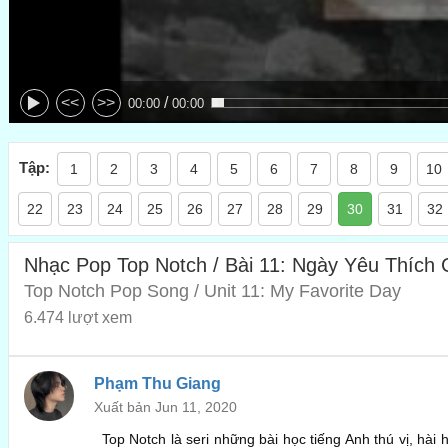
/
<<
>>
00:00
00:00
Tập:
1
2
3
4
5
6
7
8
9
10
22
23
24
25
26
27
28
29
30
31
32
Nhạc Pop Top Notch / Bài 11: Ngày Yêu Thích 
Top Notch Pop Song / Unit 11: My Favorite Day
6.474 lượt xem
Phạm Thu Giang
Xuất bản Jun 11, 2020
Top Notch là seri những bài học tiếng Anh thú vị, hài