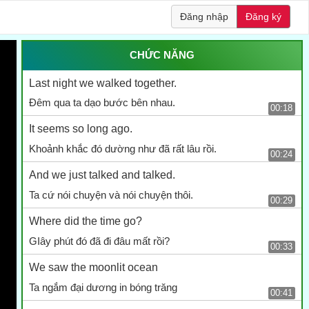
Đăng nhập
Đăng ký
CHỨC NĂNG
Last night we walked together.
Đêm qua ta dạo bước bên nhau.
00:18
It seems so long ago.
Khoảnh khắc đó dường như đã rất lâu rồi.
00:24
And we just talked and talked.
Ta cứ nói chuyện và nói chuyện thôi.
00:29
Where did the time go?
GIây phút đó đã đi đâu mất rồi?
00:33
We saw the moonlit ocean
Ta ngắm đại dương in bóng trăng
00:41