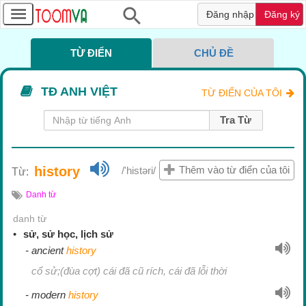
Đăng nhập
Đăng ký
TỪ ĐIỂN
CHỦ ĐỀ
TỪ ĐIỂN CỦA TÔI
Tra Từ
history
Thêm vào từ điển của tôi
/'histəri/
Từ:
Danh từ
danh từ
sử, sử học, lịch sử
ancient
history
cổ sử;(đùa cợt) cái đã cũ rích, cái đã lỗi thời
modern
history