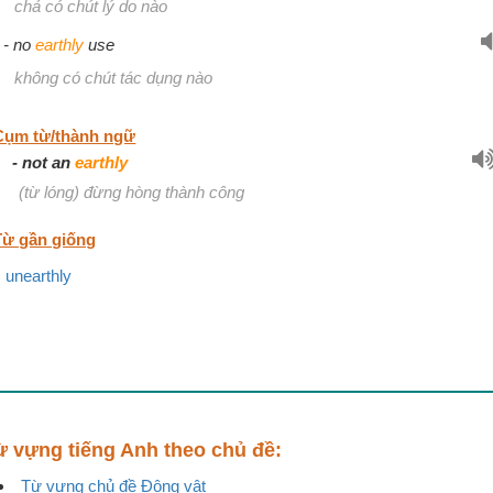
chả có chút lý do nào
no
earthly
use
không có chút tác dụng nào
Cụm từ/thành ngữ
not an
earthly
(từ lóng) đừng hòng thành công
Từ gần giống
unearthly
ừ vựng tiếng Anh theo chủ đề:
Từ vựng chủ đề Động vật