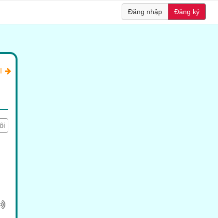
Đăng nhập
Đăng ký
I
ôi