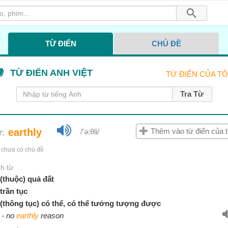
TỪ ĐIỂN
CHỦ ĐỀ
TỪ ĐIỂN CỦA TÔ
Tra Từ
earthly
Thêm vào từ điển của t
/'ə:θli/
ừ:
chưa có chủ đề
nh từ
(thuộc) quả đất
trần tục
(thông tục) có thể, có thể tưởng tượng được
no
earthly
reason