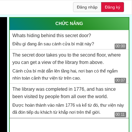
Đăng nhập
Đăng ký
CHỨC NĂNG
Whats hiding behind this secret door?
Điều gì đang ẩn sau cánh cửa bí mật này?
00:00
The secret door takes you to the second floor, where
you can get a view of the library from above.
Cánh cửa bí mật dẫn lên tầng hai, nơi bạn có thể ngắm
nhìn toàn cảnh thư viện từ trên cao.
00:07
The library was completed in 1776, and has since
been visited by people from all over the world.
Được hoàn thành vào năm 1776 và kể từ đó, thư viện này
đã đón tiếp du khách từ khắp nơi trên thế giới.
00:11