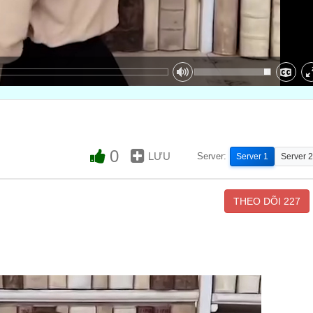
0
LƯU
Server:
Server 1
Server 2
THEO DÕI
227