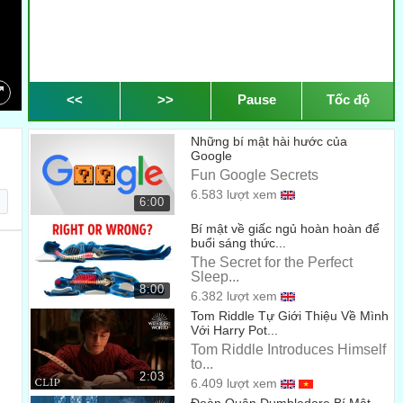
<<
>>
Pause
Tốc độ
Những bí mật hài hước của
Google
Fun Google Secrets
6.583 lượt xem
6:00
Bí mật về giấc ngủ hoàn hoàn để
buổi sáng thức...
The Secret for the Perfect
Sleep...
8:00
6.382 lượt xem
Tom Riddle Tự Giới Thiệu Về Mình
Với Harry Pot...
Tom Riddle Introduces Himself
to...
2:03
6.409 lượt xem