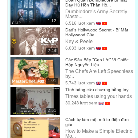
Đoàn Quân Dumbledore Bí Mật
Dạy Hú Hồn Thần Hộ...
Dumbledore's Army Secretly
Maste...
1:12
6.516 lượt xem
Dad's Hollywood Secret - Bí Mật
Hollywood Của ...
Key & Peele
6.033 lượt xem
2:44
Các Đầu Bếp "Cạn Lời" Vì Chiếc
Hộp Nguyên Liệu...
The Chefs Are Left Speechless
by...
1:01
5.743 lượt xem
Tính bảng cửu chương bằng tay
Times tables using your hands
30.248 lượt xem
2:51
Cách tự làm một mô tơ điện đơn
giản
How to Make a Simple Electric
Mo...