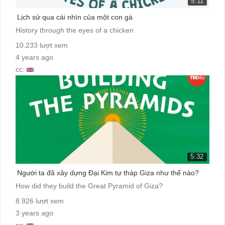
5:11
Lịch sử qua cái nhìn của một con gà
History through the eyes of a chicken
10.233 lượt xem
4 years ago
cc:
5:32
Người ta đã xây dựng Đại Kim tự tháp Giza như thế nào?
How did they build the Great Pyramid of Giza?
8.926 lượt xem
3 years ago
cc: