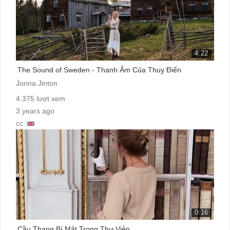
4:22
The Sound of Sweden - Thanh Âm Của Thuỵ Điển
Jonna Jinton
4.375 lượt xem
3 years ago
cc:
0:16
Cầu Thang Bí Mật Trong Thư Viện