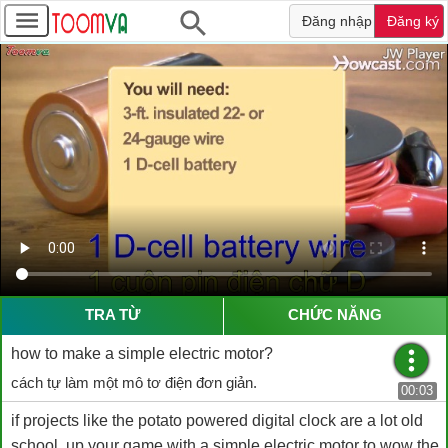
Đăng nhập
Đăng ký
TRA TỪ
CHỨC NĂNG
how to make a simple electric motor?
cách tự làm một mô tơ điện đơn giản.
00:03
if projects like the potato powered digital clock are a lot old
school, up your game with a simple electric motor to wow the