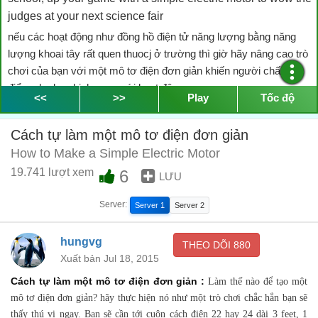
judges at your next science fair
nếu các hoạt động như đồng hồ điện tử năng lượng bằng năng
lượng khoai tây rất quen thuocj ở trường thì giờ hãy nâng cao trò
chơi của bạn với một mô tơ điện đơn giản khiến người chấm
điểm cho bạn kinh ngạc với hoạt động sau.
00:06
<<
>>
Play
Tốc độ
you will need 3-ft insulated 22 or 24 gauge wire
Cách tự làm một mô tơ điện đơn giản
bạn sẽ cần tơi cuộn cách điện 22 hay 24 dài 3 feet.
00:16
How to Make a Simple Electric Motor
1 D-cell battery wire a pair of wire strippers permanent
19.741 lượt xem
6
LƯU
marker, 1 plastic cup, 2 disk magnets, 2 large paper clips, 2
large rubbers and 4 alligator cable clips.
Server:
Server 1
Server 2
một cuộn phim điện chữ D, một cặp cuộn dây, một bút dạ từ, một
cốc nhựa, hai nam châm đĩa, hai kẹp giấy lớn, hai dây cao su lớn
hungvg
THEO DÕI
880
và bốn bút kẹp.
00:21
Xuất bản Jul 18, 2015
step 1: coil the wire around the D-cell battery several times.
Cách tự làm một mô tơ điện đơn giản :
Làm thế nào để tạo một
remove the coil and wrap the ends around two sides of the
mô tơ điện đơn giản? hãy thực hiện nó như một trò chơi chắc hẳn bạn sẽ
coil to hold it in place. leave 3 inches of wire lead on each
thấy thú vị ngay. Bạn sẽ cần tới cuôn cách điện 22 hay 24 dài 3 feet, 1