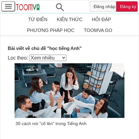
Đăng nhập
Đăng ký
TỪ ĐIỂN
KIẾN THỨC
HỎI ĐÁP
PHƯƠNG PHÁP HỌC
TOOMVA GO
Bài viết về chủ đề "học tiếng Anh"
Lọc theo:
30 cách nói "cố lên" trong Tiếng Anh