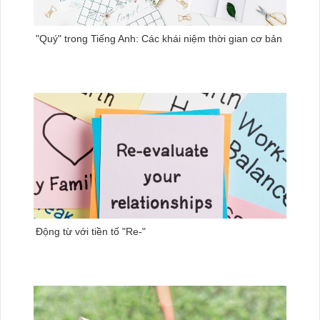
"Quý" trong Tiếng Anh: Các khái niệm thời gian cơ bản
Động từ với tiền tố "Re-"