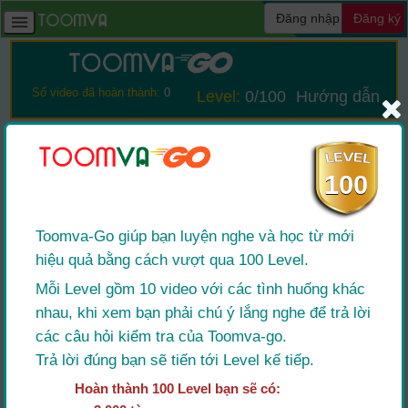
Đăng nhập
Đăng ký
Số video đã hoàn thành:
0
Level:
0
/100
Hướng dẫn
100
Level: 1
Level: 2
Toomva-Go giúp bạn luyện nghe và học từ mới
hiệu quả bằng cách vượt qua 100 Level.
Mỗi Level gồm 10 video với các tình huống khác
nhau, khi xem bạn phải chú ý lắng nghe để trả lời
Level: 3
Level: 4
các câu hỏi kiểm tra của Toomva-go.
Trả lời đúng bạn sẽ tiến tới Level kế tiếp.
Hoàn thành 100 Level bạn sẽ có: