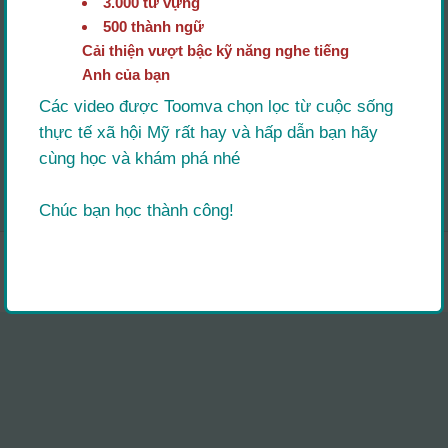
3.000 từ vựng
Level: 5
Level: 6
500 thành ngữ
Cải thiện vượt bậc kỹ năng nghe tiếng
Anh của bạn
Các video được Toomva chọn lọc từ cuộc sống
Level: 7
Level: 8
thực tế xã hội Mỹ rất hay và hấp dẫn bạn hãy
cùng học và khám phá nhé
Chúc bạn học thành công!
Level: 9
Level: 10
Họp trực tuyến
Học online miễn phí
Level: 11
Level: 12