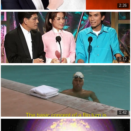
2:26
Hướng Dẫn Nói Tiếng Pháp Trong Khi Bạn Mù Tịt ...
How to speak French when You Don...
6.309 lượt xem
1:12
Khi bạn hát Vọng Cổ bằng tiếng Anh
When you sing Vong Co in English
6.112 lượt xem
1:42
Cách lật xoay người khi bơi
How to do a flip turn