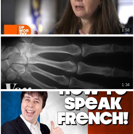
7.335 lượt xem
1:58
Điều gì xảy ra khi bạn nhìn thấy trái đất từ v...
What Happens When You See the Ea...
7.122 lượt xem
1:34
Đây là những gì sẽ xảy ra khi bạn bẻ các khớp ...
Here's what happens to your knuc...
5.872 lượt xem