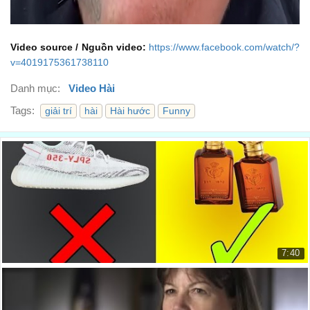
Video source / Nguồn video:
https://www.facebook.com/watch/?
v=4019175361738110
Danh mục:
Video Hài
Tags:
giải trí
hài
Hài hước
Funny
7:40
Làm thế nào để trông giống như bạn đang giàu (...
How to Look Like You're RICH (Ev...