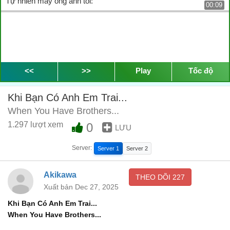
Tự nhiên mấy ông anh tôi:
00:09
<<
>>
Play
Tốc độ
Khi Bạn Có Anh Em Trai...
When You Have Brothers...
1.297 lượt xem
0
LƯU
Server:
Server 1
Server 2
Akikawa
THEO DÕI
227
Xuất bản Dec 27, 2025
Khi Bạn Có Anh Em Trai...
When You Have Brothers...