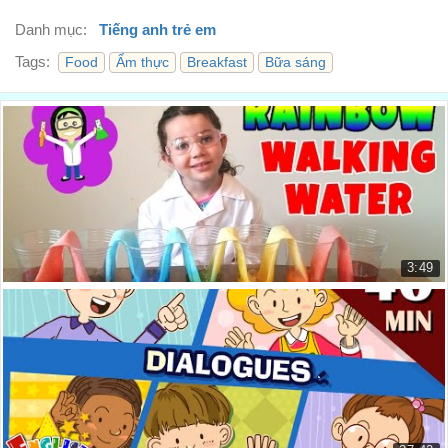
Cháu không thích món đó à?
00:27
Danh mục:
Tiếng anh trẻ em
It make me go like this…
Tags:
Food
Ẩm thực
Breakfast
Bữa sáng
Nó khiến cháu bị như này này…
00:30
It's a peculiar taste.
Vị nó cứ là lạ.
00:35
BRAZIL
BRAZIL
00:40
Is that coffee?
3:49
Đây là cà phê ạ?
00:45
Thí nghiệm khoa học cho trẻ em: cầu vồng đi bộ
I think it's weird that kids drink coffee in Brazil.
Rainbow Walking Water Easy Scien...
Cháu nghĩ là ở Brazil mà trẻ con uống cà phê thì kỳ quá.
01:05
9.387 lượt xem
I hate coffee.
Cháu ghét cà phê.
01:12
What's it taste like?