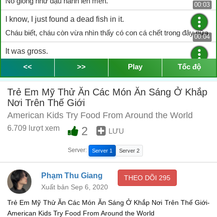
Nó giống như đậu nành lên men.
00:03
I know, I just found a dead fish in it.
Cháu biết, cháu còn vừa nhìn thấy có con cá chết trong đây nữa.
00:04
It was gross.
Kinh quá.
<<
>>
Play
Tốc độ
00:07
AMERICAN KIDS TRY BREAKFASTS FROM AROUND
Trẻ Em Mỹ Thử Ăn Các Món Ăn Sáng Ở Khắp
THE WORLD
Nơi Trên Thế Giới
TRẺ EM MỸ THỬ ĂN CÁC MÓN ĂN SÁNG Ở KHẮP NƠI
American Kids Try Food From Around the World
TRÊN THẾ GIỚI
00:11
6.709 lượt xem
2
LƯU
KOREA
Server:
Server 1
Server 2
HÀN QUỐC
00:13
These three things look spicy.
Phạm Thu Giang
THEO DÕI
295
Ba cái này có vẻ nhiều gia vị.
Xuất bản Sep 6, 2020
00:21
Trẻ Em Mỹ Thử Ăn Các Món Ăn Sáng Ở Khắp Nơi Trên Thế Giới-
You don't like that one?
American Kids Try Food From Around the World