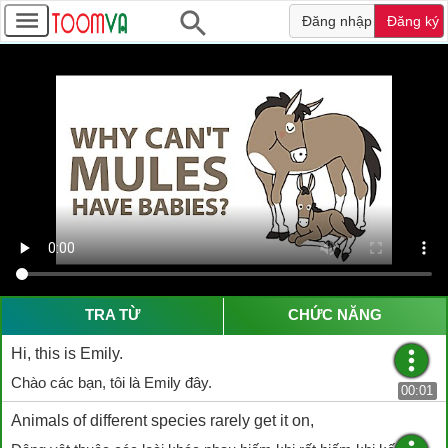
Đăng nhập
Đăng ký
TRA TỪ
CHỨC NĂNG
Hi, this is Emily.
Chào các bạn, tôi là Emily đây.
00:01
Animals of different species rarely get it on,