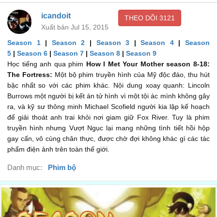
It's the only thing that makes sense.
icandoit
THEO DÕI
3121
Đó là phương án duy nhất em thấy hợp lý.
00:12
Xuất bản Jul 15, 2015
I can't... I can't believe
Season 1
|
Season 2
|
Season 3
|
Season 4
|
Season
5
|
Season 6
|
Season 7
|
Season 8
|
Season 9
Em... em không thể tin được rằng
00:14
Học tiếng anh qua phim
How I Met Your Mother season 8-18:
you're not open to it.
The Fortress:
Một bộ phim truyền hình của Mỹ độc đáo, thu hút
bậc nhất so với các phim khác. Nội dung xoay quanh: Lincoln
anh lại không đồng ý với nó.
00:15
Burrows một người bị kết án tử hình vì một tội ác mình không gây
Okay. Let's try it.
ra, và kỹ sư thông minh Michael Scofield người kia lập kế hoạch
để giải thoát anh trai khỏi nơi giam giữ Fox River. Tuy là phim
Được rồi. Hãy cùng thử xem nào.
00:17
truyền hình nhưng Vượt Ngục lại mang những tình tiết hồi hộp
Nope, it doesn't work with 27 down.
gay cấn, vô cùng chân thực, được chờ đợi không khác gì các tác
phẩm điện ảnh trên toàn thế giới.
Sai rồi, từ đó không đúng với cột 27. [[ ra là nãy giờ chơi
crossword :)) ]]
Danh mục:
Phim bộ
00:20
Hey, with the wedding so close,
Anh này, lễ cưới cũng sắp đến rồi,
00:24
maybe we should talk about