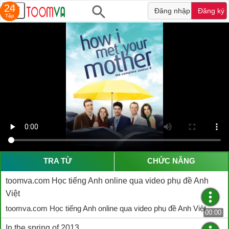
20
13
21
22
22
20
24
Đăng nhập
Đăng ký
Tập
Tập
Tập
Tập
Tập
Tập
Tập
TRA TỪ
CHỨC NĂNG
toomva.com Học tiếng Anh online qua video phụ đề Anh
Việt
toomva.com Học tiếng Anh online qua video phụ đề Anh Việt
00:00
In the spring of 2013,