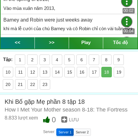
Vào mùa xuân năm 2013,
00:02
Barney and Robin were just weeks away
khi mà lễ cưới của chú Barney và cô Robin chỉ còn vài tuần nữa
00:04
from tying the knot.
<<
>>
Play
Tốc độ
là diễn ra,
00:05
Tập:
1
2
3
4
5
6
7
8
9
But there were still some pretty big issues
thì vẫn còn vài mâu thuẫn lớn
10
11
12
13
14
15
16
17
18
19
00:07
they hadn't agreed on.
20
21
22
23
họ chưa thống nhất với nhau được.
00:08
Khi Bố gặp Mẹ phần 8 tập 18
Adoption.
How I Met Your Mother season 8-18: The Fortress
"Nhận con nuôi"
00:09
8.833 lượt xem
0
LƯU
I don't know.
Anh không biết nữa.
Server:
Server 1
Server 2
00:11