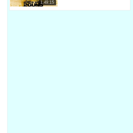
♪ And everybody around
1:49:15
Và mọi người xung quanh.
00:57
♪ 'Cause he ain't got nobody... ♪
'Bởi vì quanh chàng ta chẳng có ai...
00:58
Half hour till the ball drops.
Bữa tiệc còn nửa tiếng nữa
01:07
- Hey, do you wanna... - Tony Stark?
- Em có muốn... - Tony stark?
01:09
- Great speech, man! - I got you, pal.
- Anh phát biểu hay quá! Đủ rồi đấy anh bạn.
01:10
I gave a speech? How was it?
Tôi có phát biểu sao? Có hay không?
01:12
- Edifying. - Unintelligible.
- Xúc tích. - Không hiểu nổi luôn.
01:13