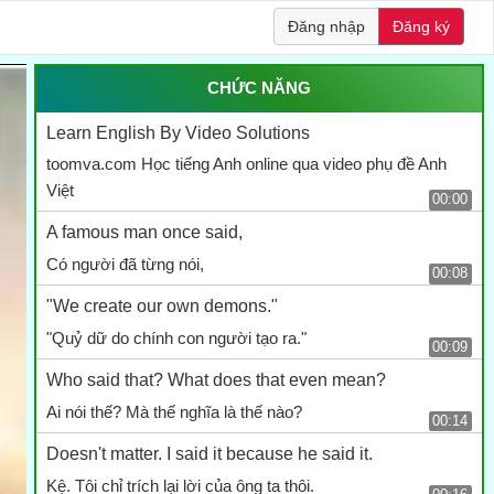
Đăng nhập
Đăng ký
CHỨC NĂNG
Learn English By Video Solutions
toomva.com Học tiếng Anh online qua video phụ đề Anh
Việt
00:00
A famous man once said,
Có người đã từng nói,
00:08
"We create our own demons."
"Quỷ dữ do chính con người tạo ra."
00:09
Who said that? What does that even mean?
Ai nói thế? Mà thế nghĩa là thế nào?
00:14
Doesn't matter. I said it because he said it.
Kệ. Tôi chỉ trích lại lời của ông ta thôi.