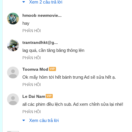
Xem 2 câu trả lời
hmoob newmovie...
hay
PHẢN HỒI
trantrandhkt@g...
lag quá, cần tăng băng thông lên
PHẢN HỒI
Toomva Mod
VIP
Ok mấy hôm tới hết bánh trưng Ad sẽ sửa hết ạ.
PHẢN HỒI
Le Dai Nam
VIP
all các phim đều lệch sub. Ad xem chỉnh sửa lại nhé!
PHẢN HỒI
Xem câu trả lời