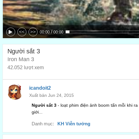
/
<<
>>
00:00
00:00
Người sắt 3
Iron Man 3
42.052 lượt xem
icandoit2
Xuất bản Jun 24, 2015
Người sắt 3
- loạt phim điện ảnh boom tấn mỗi khi ra 
giới...
Danh mục:
KH Viễn tưởng