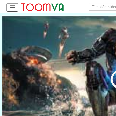
85
Tập