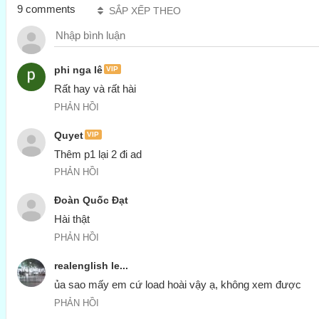
9 comments
SẮP XẾP THEO
phi nga lê
VIP
Rất hay và rất hài
PHẢN HỒI
Quyet
VIP
Thêm p1 lại 2 đi ad
PHẢN HỒI
Đoàn Quốc Đạt
Hài thật
PHẢN HỒI
realenglish le...
ủa sao mấy em cứ load hoài vậy ạ, không xem được
PHẢN HỒI