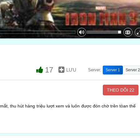
17
LƯU
Server:
Server 1
Server 2
THEO DÕI
22
mắt, thu hút hàng triệu lượt xem và luôn được đón chờ trên tòan thế