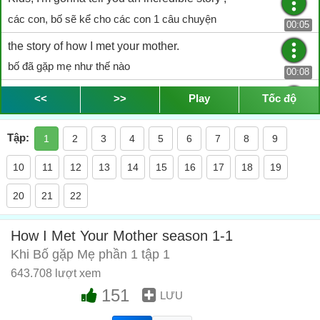
các con, bố sẽ kể cho các con 1 câu chuyện
00:05
the story of how I met your mother.
bố đã gặp mẹ như thế nào
00:08
Are we being punished for something ?
<<
>>
Play
Tốc độ
chúng con bị phạt à?
00:11
Tập:
1
2
3
4
5
6
7
8
9
No.
không
10
11
12
13
14
15
16
17
18
19
00:13
Yeah, is this gonna take a while ?
20
21
22
có lâu ko ạ?
00:14
How I Met Your Mother season 1-1
Yes. 25 years ago, before I was Dad,
Khi Bố gặp Mẹ phần 1 tập 1
có. 25 năm trước, khi ta còn trẻ,
00:16
643.708 lượt xem
I had this whole other life.
151
LƯU
ta có 1 cuộc sống khác hẳn.
00:20