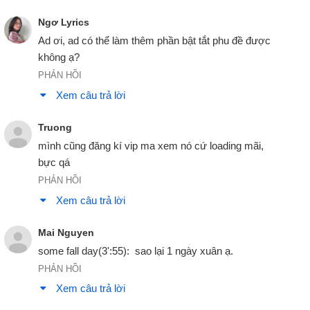
về sau tớ sẽ là 1 thằng già lập dị mà con họ gọi là chú Ted.
02:03
Ngơ Lyrics
I see what this is about.
Ad ơi, ad có thể làm thêm phần bật tắt phu đề được 
tớ biết chuyện này rồi.
02:09
PHẢN HỒI
Have you forgotten what I said to you the night we met ?
Xem câu trả lời
cậu quên đêm đầu gặp nhau tớ đã nói gì à ?
02:11
Truong
Ted, I'm gonna teach you how to live.
mình cũng đăng kí vip ma xem nó cứ loading mãi, 
Ted, tớ sẽ dậy cậu cách sống.
02:16
bực qá
Barney. We met at the urinal.
PHẢN HỒI
Barney. mình gặp ở chỗ tiểu.
Xem câu trả lời
02:19
Oh, right. Right.
Mai Nguyen
Oh, uh. uh.
some fall day(3':55):  sao lại 1 ngày xuân ạ.
02:21
PHẢN HỒI
Lesson one : lose the goatee.
Xem câu trả lời
bài 1 : cạo râu.
02:23