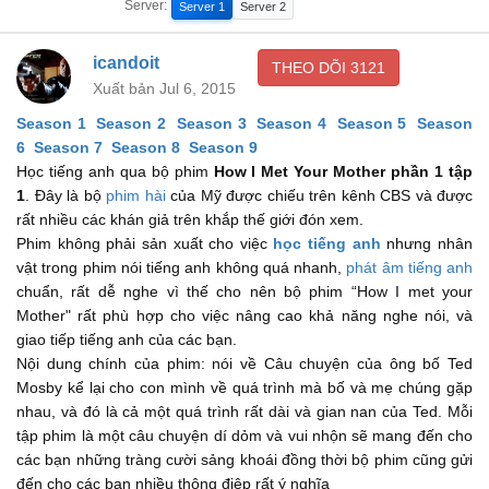
Server:
Server 1
Server 2
It was way back in 2005.
đó là năm 2005.
00:26
icandoit
THEO DÕI
3121
Xuất bản Jul 6, 2015
I was 27, just starting to make it as an architect
ta mới 27, bắt đầu công việc kỹ sư
Season 1
Season 2
Season 3
Season 4
Season 5
Season
00:28
6
Season 7
Season 8
Season 9
and living in New York with Marshall, my best friend from
Học tiếng anh qua bộ phim
How I Met Your Mother phần 1 tập
college.
1
. Đây là bộ
phim hài
của Mỹ được chiếu trên kênh CBS và được
rất nhiều các khán giả trên khắp thế giới đón xem.
ta sống ở New York với Marshall, bạn thân từ đại học.
00:31
Phim không phải sản xuất cho việc
học tiếng anh
nhưng nhân
My life was good.
vật trong phim nói tiếng anh không quá nhanh,
phát âm tiếng anh
chuẩn, rất dễ nghe vì thế cho nên bộ phim “How I met your
cuộc sống khá tốt.
00:34
Mother" rất phù hợp cho việc nâng cao khả năng nghe nói, và
And then Uncle Marshall went and screwed the whole thing
giao tiếp tiếng anh của các bạn.
Nội dung chính của phim: nói về Câu chuyện của ông bố Ted
up.
Mosby kể lại cho con mình về quá trình mà bố và mẹ chúng gặp
và rồi chú Marshall phá hỏng mọi thứ.
00:35
nhau, và đó là cả một quá trình rất dài và gian nan của Ted. Mỗi
tập phim là một câu chuyện dí dỏm và vui nhộn sẽ mang đến cho
Will you marry me ?
các bạn những tràng cười sảng khoái đồng thời bộ phim cũng gửi
em cưới anh chứ ?
00:39
đến cho các bạn nhiều thông điệp rất ý nghĩa