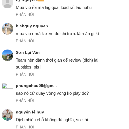
tớ chiư mong cậu làm theo loiừ tớ 1 lần.
Mua vip rồi mà lag quá, load rất lâu huhu
01:47
PHẢN HỒI
I did that one time.
tớ macự 1 lần rồi.
bichquy nguyen...
01:50
mua vip r mà k xem đc chi trơn. làm ăn gì kì
It was a blazer !
PHẢN HỒI
trông như bê đê ý !
01:52
Sơn Lại Văn
You know, ever since college it's been, Marshall and Lilly
Team nên dành thời gian để review (dịch) lại 
and me.
subtitles. pls !
từ đại học, luôn là Marshall,Lilly và tớ .
01:54
PHẢN HỒI
Now, it's gonna be Marshall and Lilly... and me.
phungchau09@gm...
giờ, sẽ là Marshall và Lilly... và tớ.
01:59
They'll get married, start a family.
PHẢN HỒI
họ sẽ cưới, sẽ có 1 gia đình.
02:01
nguyên lê huy
Before long, I'm that weird, middle-aged bachelor their kids
Dịch nhiều chỗ không đủ nghĩa, sơ sài
call Uncle Ted.
PHẢN HỒI