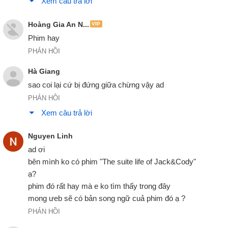
Xem câu trả lời
We're not playing "Have you met Ted ?"
chúng ta ko chơi trò đó
02:54
Hoàng Gia An N...
VIP
Phim hay
Hi, have you met Ted ?
PHẢN HỒI
chào, em đã gặp Ted chưa ?
02:55
Hà Giang
Hi, I'm Ted.
sao coi lại cứ bị đứng giữa chừng vậy ad
chào, anh là Ted.
02:58
PHẢN HỒI
Yasmine.
Xem câu trả lời
Yasmine.
02:60
Nguyen Linh
That's a very pretty name.
ad ơi

cái tên thật hay.
03:01
bên mình ko có phim "The suite life of Jack&Cody" 
ạ?

Thanks. It's Lebanese.
phim đó rất hay mà e ko tìm thấy trong đây

cám ơn. em từ li băng.
03:02
mong ưeb sẽ có bản song ngữ cuả phim đó ạ ?
I'm exhausted.
PHẢN HỒI
em mệt quá.
03:10