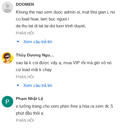
It doesn't go with your suit.
DOOMEN
ko hợp voiứ bộ vét của cậu.
Khong the nao xem duoc admin oi, mat thoi gian i, no 
02:25
cu load hoai. lam buc nguoi i

- I'm not wearing a suit. - Lesson two : get a suit.
da thu tat di tat lai doi luon trinh duyet, 
- tớ ko mặc vét. - bài 2 : kiếm 1 bộ vét.
02:26
PHẢN HỒI
Xem câu trả lời
Suits are cool. Exhibit "A."
vét rất tuyệt. loại A
02:29
Thùy Dương Ngu...
Lesson three : don't even think about getting married till
sao lại k coi được vậy ạ, mua VIP rồi mà giờ vô nó 
you're 30.
bài 3 : đừng nghĩ đến đám cưới trước tuổi 30.
PHẢN HỒI
02:32
Xem câu trả lời
30. Right. You're right.
30. uh. cậu đúng.
02:37
Phạm Nhật Lệ
e tưởng trang cho xem phim free ạ hóa ra xem đc 5 
I guess it's just, your best friend gets engaged,
tớ chỉ nghĩ là, bạn thân nhất của tớ sắp đính hôn
02:38
PHẢN HỒI
you start thinking about that stuff.