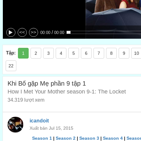
/
<<
>>
00:00
00:00
Tập:
1
2
3
4
5
6
7
8
9
10
22
Khi Bố gặp Mẹ phần 9 tập 1
How I Met Your Mother season 9-1: The Locket
34.319 lượt xem
icandoit
Xuất bản Jul 15, 2015
Season 1
|
Season 2
|
Season 3
|
Season 4
|
Seaso