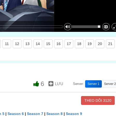
11
12
13
14
15
16
17
18
19
20
21
6
LƯU
Server:
Server 1
Server 2
THEO DÕI
3120
n 5
|
Season 6
|
Season 7
|
Season 8
|
Season 9