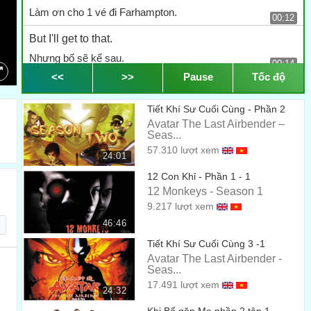
Làm ơn cho 1 vé đi Farhampton.
00:12
But I'll get to that.
Nhưng bố sẽ kể sau.
00:14
<<
>>
Pause
Tốc độ
Who are you honking at? You.
Cậu bóp còi ai thế? Cậu đấy
Tiết Khí Sư Cuối Cùng - Phần 2
00:17
Avatar The Last Airbender –
You're going 40 in a 65.
Seas...
57.310 lượt xem
Cậu đi với tốc độ 40 trong đoạn đường 65km/h đấy.
00:19
24:01
12 Con Khỉ - Phần 1 - 1
Pick it up, Grandma!
12 Monkeys - Season 1
Tăng tốc đi, bà quoại!
00:21
9.217 lượt xem
Look, I'm happy to rock it up into the 50s,
46:46
Này, tớ sẵn sàng tăng lên 50
Tiết Khí Sư Cuối Cùng 3 -1
00:23
Avatar The Last Airbender -
Seas...
but I'm gonna need a hand... or two.
17.491 lượt xem
nhưng tớ cần phải có 1 hoặc 2 tay....
24:32
00:25