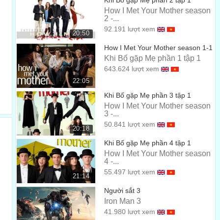
Khi Bố gặp Mẹ phần 2 tập 1
Oh, no. Not the driving gloves.
How I Met Your Mother season
Ôi, ko. Không phải bộ găng lái xe chứ.
2 -...
00:29
92.191 lượt xem
20:50
In 99.9% of highway accidents,
How I Met Your Mother season 1-1
99.9% các vụ tai nạn trên đường cao tốc
00:31
Khi Bố gặp Mẹ phần 1 tập 1
643.624 lượt xem
the driver was not wearing gloves.
22:05
là vì lái xe không chịu mang găng tay
00:33
Khi Bố gặp Mẹ phần 3 tập 1
Because they're stupid.
How I Met Your Mother season
3 -...
Vì nhìn rất ngu.
00:35
50.841 lượt xem
20:18
They don't help you drive better.
Khi Bố gặp Mẹ phần 4 tập 1
Chúng ko giúp cậu lái tốt hơn đâu.
How I Met Your Mother season
00:36
4 -...
That's why no one wears them.
55.497 lượt xem
21:14
Đó là lý do ko ma nào thèm mang cả.
00:38
Người sắt 3
Then why is it called... the glove compartment?
Iron Man 3
41.980 lượt xem
Vậy thì tại sao lại có cái gọi là "Hộp đựng găng tay"
00:40