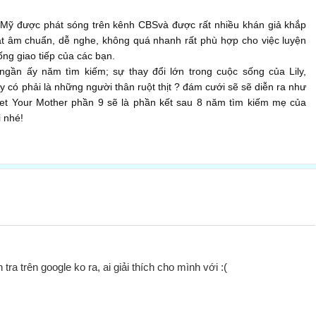
 Mỹ được phát sóng trên kênh CBSvà được rất nhiều khán giả khắp
hát âm chuẩn, dễ nghe, không quá nhanh rất phù hợp cho việc luyện
ống giao tiếp của các bạn.
gần ấy năm tìm kiếm; sự thay đổi lớn trong cuộc sống của Lily,
y có phải là những người thân ruột thịt ? đám cưới sẽ sẽ diễn ra như
et Your Mother phần 9 sẽ là phần kết sau 8 năm tìm kiếm mẹ của
 nhé!
 tra trên google ko ra, ai giải thích cho mình với :(