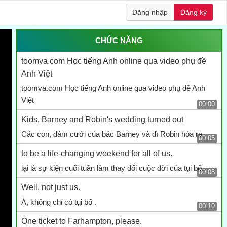
Đăng nhập
Đăng ký
CHỨC NĂNG
toomva.com Học tiếng Anh online qua video phụ đề
Anh Việt
toomva.com Học tiếng Anh online qua video phụ đề Anh
Việt
00:00
Kids, Barney and Robin's wedding turned out
Các con, đám cưới của bác Barney và dì Robin hóa ra
00:05
to be a life-changing weekend for all of us.
lại là sự kiện cuối tuần làm thay đổi cuộc đời của tụi bố.
00:08
Well, not just us.
À, không chỉ có tụi bố .
00:10
One ticket to Farhampton, please.