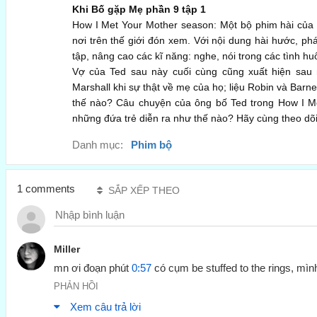
Khi Bố gặp Mẹ phần 9 tập 1
How I Met Your Mother season: Một bộ phim hài của
nơi trên thế giới đón xem. Với nội dung hài hước, p
tập, nâng cao các kĩ năng: nghe, nói trong các tình hu
Vợ của Ted sau này cuối cùng cũng xuất hiện sau n
Marshall khi sự thật về mẹ của họ; liệu Robin và Barne
thế nào? Câu chuyện của ông bố Ted trong How I M
những đứa trẻ diễn ra như thế nào? Hãy cùng theo dõi
Danh mục:
Phim bộ
1 comments
SẮP XẾP THEO
Miller
mn ơi đoạn phút 
0:57
 có cụm be stuffed to the rings, mình
PHẢN HỒI
Xem câu trả lời