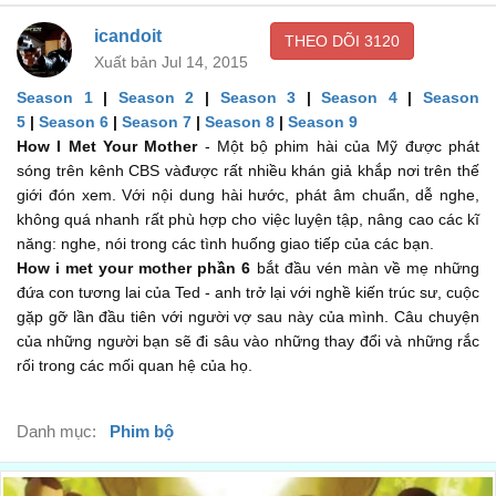
No-sub
icandoit
THEO DÕI
3120
No-sub
00:49
Xuất bản Jul 14, 2015
Mmm.
Season 1
|
Season 2
|
Season 3
|
Season 4
|
Season
5
|
Season 6
|
Season 7
|
Season 8
|
Season 9
No-sub
00:50
How I Met Your Mother
- Một bộ phim hài của Mỹ được phát
Man, this is what church has been missing.
sóng trên kênh CBS vàđược rất nhiều khán giả khắp nơi trên thế
giới đón xem. Với nội dung hài hước, phát âm chuẩn, dễ nghe,
Trời, đây là thứ nhà thờ còn thiếu.
00:52
không quá nhanh rất phù hợp cho việc luyện tập, nâng cao các kĩ
Dude, you fixed church.
năng: nghe, nói trong các tình huống giao tiếp của các bạn.
How i met your mother phần 6
bắt đầu vén màn về mẹ những
Và cậu đã cải tạo lại nhà thờ rồi đấy.
00:54
đứa con tương lai của Ted - anh trở lại với nghề kiến trúc sư, cuộc
Yeah. You're welcome, God.
gặp gỡ lần đầu tiên với người vợ sau này của mình. Câu chuyện
của những người bạn sẽ đi sâu vào những thay đổi và những rắc
Phải, không có chi
00:55
rối trong các mối quan hệ của họ.
No-sub
No-sub
00:56
Danh mục:
Phim bộ
Nervous?
Lo không?