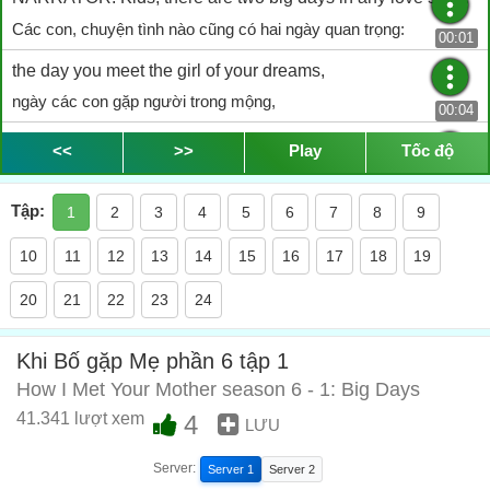
Các con, chuyện tình nào cũng có hai ngày quan trọng:
00:01
the day you meet the girl of your dreams,
ngày các con gặp người trong mộng,
00:04
and the day you marry her.
<<
>>
Play
Tốc độ
và ngày các con lấy người ấy.
00:07
Tập:
1
2
3
4
5
6
7
8
9
Nice! Where'd you get this?
Hay đấy! Cậu lấy ở đâu vậy?
10
11
12
13
14
15
16
17
18
19
00:41
Stashed a cooler behind the pulpit.
20
21
22
23
24
Giấu trong thùng đá sau bục giảng kinh
00:44
Khi Bố gặp Mẹ phần 6 tập 1
Beer be with you.
How I Met Your Mother season 6 - 1: Big Days
Uống nào
00:46
41.341 lượt xem
4
LƯU
And also with you.
Cạn chai
Server:
Server 1
Server 2
00:47