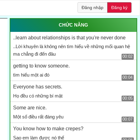
Đăng nhập
Đăng ký
CHỨC NĂNG
..learn about relationships is that you're never done
..Lời khuyên là không nên tìm hiểu về những mối quan hệ
ma chẳng đi đến đâu
00:02
getting to know someone.
tìm hiểu một ai đó
00:04
Everyone has secrets.
Họ đều có những bí mật
00:05
Some are nice.
Một số điều rất đáng yêu
00:07
You know how to make crepes?
Sao em làm được nó thế