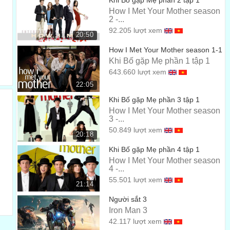
Khi Bố gặp Mẹ phần 2 tập 1
Em sợ bảy chú lùn..
00:28
How I Met Your Mother season
2 -...
Just Doc. He's creepy.
92.205 lượt xem
20:50
Chỉ có Doc thôi, Anh ta rất khó chịu
00:30
How I Met Your Mother season 1-1
I mean the guy went to medical school.
Khi Bố gặp Mẹ phần 1 tập 1
643.660 lượt xem
Ý em là một người biết về thuốc làm gì ở một mỏ than chứ
00:32
22:05
What's he doing living with six coal miners?
Khi Bố gặp Mẹ phần 3 tập 1
Và ông ta làm gì với 6 thợ mỏ kia
How I Met Your Mother season
00:34
3 -...
Oh, man! I'm so excited. I couldn't sleep last night.
50.849 lượt xem
20:18
Này các cậu, tớ đang rất kích thích Đêm qua tớ không thể
Khi Bố gặp Mẹ phần 4 tập 1
chợp mắt
00:36
How I Met Your Mother season
4 -...
- I bet you guys couldn't either. - Why?
55.501 lượt xem
21:14
-Tớ sẽ cược với các cậu, không thì thôi -Về chuyện gì
00:39
Người sắt 3
Only the Gala event for the Grand Opening
Iron Man 3
42.117 lượt xem
Duy nhất trong lễ hội Gala Khai trương cho người lớn tuổi
00:41