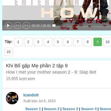
/
<<
>>
00:00
00:00
Tập:
1
2
3
4
5
6
7
8
9
10
22
Khi Bố gặp Mẹ phần 2 tập 9
How I met your mother season 2 - 9: Slap Bet
15.955 lượt xem
icandoit
Xuất bản Jul 6, 2015
Season 1
|
Season 2
|
Season 3
|
Season 4
|
Seaso