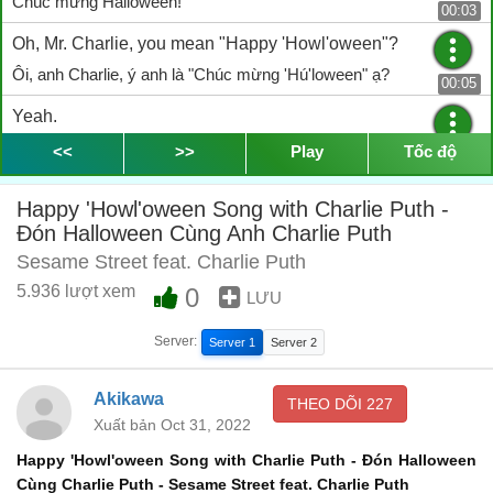
Chúc mừng Halloween!
00:03
Oh, Mr. Charlie, you mean "Happy 'Howl'oween"?
Ôi, anh Charlie, ý anh là "Chúc mừng 'Hú'loween" ạ?
00:05
Yeah.
Đúng rồi.
<<
>>
Play
Tốc độ
00:10
Elmo's really excited to take Tango trick or treating,
Happy 'Howl'oween Song with Charlie Puth -
Elmo rất háo hức đưa Tango đi chơi Cho Kẹo Hay Bị Ghẹo anh ạ,
Đón Halloween Cùng Anh Charlie Puth
00:11
Sesame Street feat. Charlie Puth
but, hmm, what should Tango dress up as?
5.936 lượt xem
0
nhưng mà... Tango nên hoá trang thành gì bây giờ?
LƯU
00:14
Well, Tango, you can be anything you want for Halloween.
Server:
Server 1
Server 2
Halloween thì Tango cứ hoá trang thành gì mà em thích thôi.
00:17
Akikawa
THEO DÕI
227
♪ It's Halloween ♪
Xuất bản Oct 31, 2022
♪ Halloween đến rồi ♪
00:21
Happy 'Howl'oween Song with Charlie Puth - Đón Halloween
♪ We want to dress up with you ♪
Cùng Charlie Puth - Sesame Street feat. Charlie Puth