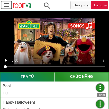
Đăng nhập
Đăng ký
TRA TỪ
CHỨC NĂNG
Boo!
Hù!
00:01
Happy Halloween!