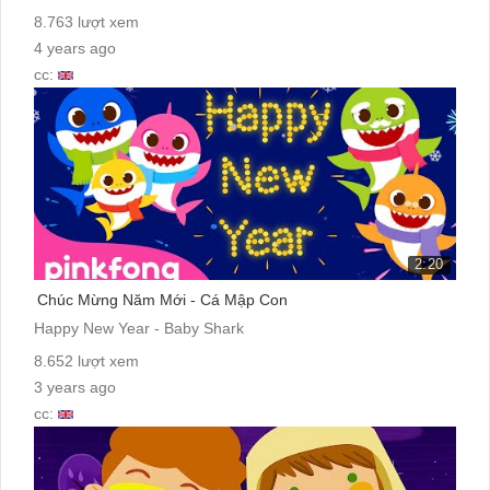
8.763 lượt xem
4 years ago
cc:
2:20
Chúc Mừng Năm Mới - Cá Mập Con
Happy New Year - Baby Shark
8.652 lượt xem
3 years ago
cc: