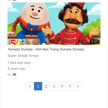
1:17
Humpty Dumpty - Anh Bạn Trứng Humpty Dumpty
Super Simple Songs
7.644 lượt xem
3 years ago
cc:
«
1
2
3
4
5
»