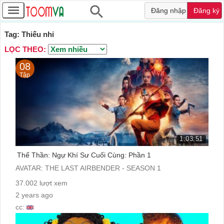
Đăng nhập
Đăng ký
Tag: Thiếu nhi
LỌC THEO:
08
Tập
1:03:51
Thế Thần: Ngự Khí Sư Cuối Cùng: Phần 1
AVATAR: THE LAST AIRBENDER - SEASON 1
37.002 lượt xem
2 years ago
cc: