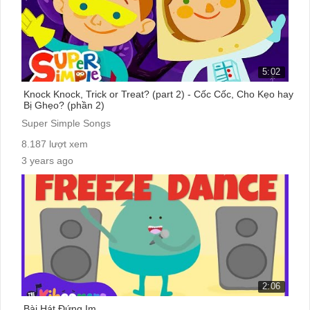
5:02
Knock Knock, Trick or Treat? (part 2) - Cốc Cốc, Cho Kẹo hay
Bị Ghẹo? (phần 2)
Super Simple Songs
8.187 lượt xem
3 years ago
cc:
2:06
Bài Hát Đứng Im