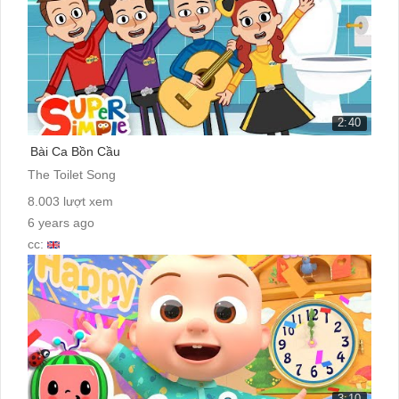
2:40
Bài Ca Bồn Cầu
The Toilet Song
8.003 lượt xem
6 years ago
cc:
3:10