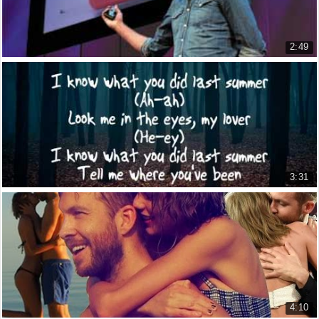
2:49
TED - Paolo Cardini: Hãy làm từng việc một thô...
Paolo Cardini: Forget multitaski...
10.424 lượt xem
3:31
Shawn Mendes & Camila Cabello - I Know What Yo...
Shawn Mendes & Camila Cabello - ...
8.702 lượt xem
4:10