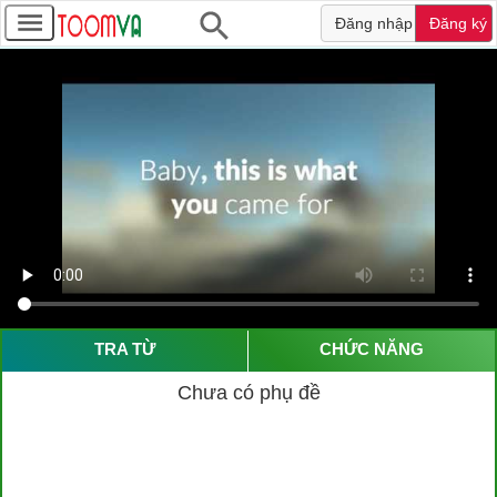
Đăng nhập
Đăng ký
TRA TỪ
CHỨC NĂNG
Chưa có phụ đề