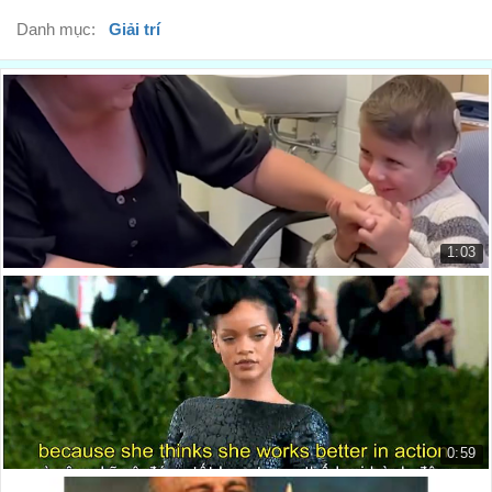
Danh mục:
Giải trí
1:03
Đây Là Âm Thanh Thật Sự Của Tình Yêu
This Is What Real Love Sounds Li...
1.110 lượt xem
0:59
Rihanna và vai diễn trong phim của Tyler Perry