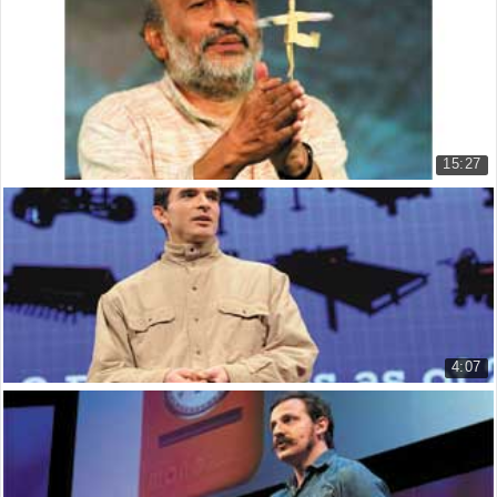
Rihanna and Tyler Perry Movie Ro...
9.337 lượt xem
15:27
TED - Arvind Gupta: Biến rác thải thành đồ ch...
TED - Arvind Gupta: Turning tras...
7.796 lượt xem
4:07
TED - Marcin Jakubowski: Các bản vẽ kỹ thuật m...
[TED] Marcin Jakubowski: Open-so...
7.993 lượt xem