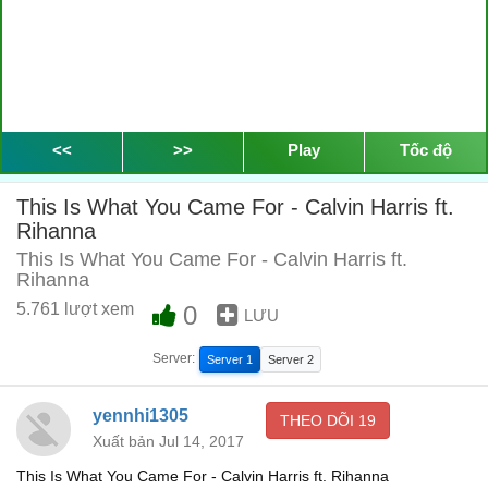
<<
>>
Play
Tốc độ
This Is What You Came For - Calvin Harris ft.
Rihanna
This Is What You Came For - Calvin Harris ft.
Rihanna
5.761 lượt xem
0
LƯU
Server:
Server 1
Server 2
yennhi1305
THEO DÕI
19
Xuất bản Jul 14, 2017
This Is What You Came For - Calvin Harris ft. Rihanna