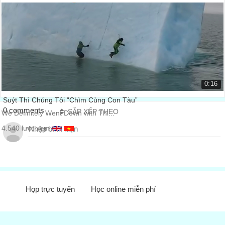
8 Cutest Taylor Swift & Calvin Harris Moments
8 Cutest Taylor Swift & Calvin H...
7.084 lượt xem
0:16
Suýt Thì Chúng Tôi “Chìm Cùng Con Tàu”
0 comments
SẮP XẾP THEO
We Definitely Went Down with Thi...
4.540 lượt xem
Họp trực tuyến
Học online miễn phí