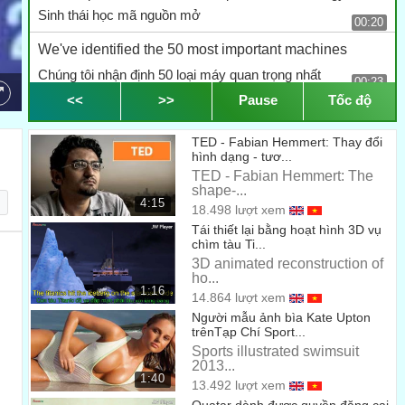
Sinh thái học mã nguồn mở
00:20
We've identified the 50 most important machines
Chúng tôi nhận định 50 loại máy quan trọng nhất
00:23
<<
>>
Pause
Tốc độ
that we think it takes for modern life to exist --
mà theo chúng tôi cuộc sống hiện đại này cần để tồn tại--
TED - Fabian Hemmert: Thay đổi
00:25
hình dạng - tươ...
things from tractors,
TED - Fabian Hemmert: The
shape-...
từ máy cày,
00:28
4:15
18.498 lượt xem
Tái thiết lại bằng hoạt hình 3D vụ
bread ovens, circuit makers.
chìm tàu Ti...
lò bánh mỳ, máy làm mạch điện tử.
3D animated reconstruction of
00:30
ho...
Then we set out to create
1:16
14.864 lượt xem
Sau đó chúng tôi bắt đầu tạo ra
Người mẫu ảnh bìa Kate Upton
00:32
trênTạp Chí Sport...
an open source, DIY, do it yourself version
Sports illustrated swimsuit
2013...
một phiên bản mã nguồn mở, hay một phiên bản DIY
1:40
13.492 lượt xem
(nghĩa là Tự làm)