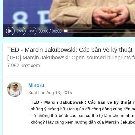
/
<<
>>
00:00
00:00
TED - Marcin Jakubowski: Các bản vẽ kỹ thuật
[TED] Marcin Jakubowski: Open-sourced blueprints for
7.992 lượt xem
Minoru
Xuất bản Aug 13, 2015
TED - Marcin Jakubowski: Các bản vẽ kỹ thuật
những ý tưởng hữu ích giúp đỡ cộng đồng cùng tiến b
Từ những thứ bỏ đi các bạn có thể tự làm cho mình n
không? Hãy cùng xem hướng dẫn của
Marcin Jakub