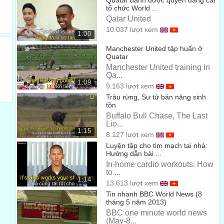
Quatar dành được quyền đăng cai
00:34
tổ chức World ...
that anyone can build and maintain
Qatar United
10.037 lượt xem
để bất kỳ ai cũng có thể chế tạo và bảo trì
00:37
1:00
Manchester United tập huấn ở
at a fraction of the cost.
Quatar
với giá thấp hơn nhiều lần.
Manchester United training in
00:39
Qa...
We call this the Global Village Construction Set.
1:09
9.163 lượt xem
Chúng tôi gọi đó là Các dụng cụ tiêu chuẩn cần cho một
Trâu rừng, Sư tử bản năng sinh
tồn
ngôi làng ở bất kỳ đâu trên thế giới.
00:41
Buffalo Bull Chase, The Last
Lio...
So let me tell you a story.
1:15
8.127 lượt xem
Tôi sẽ kể cho các bạn một câu chuyện.
Luyện tập cho tim mạch tại nhà:
00:43
Hướng dẫn bài ...
So I finished my 20s
In-home cardio workouts: How
to ...
Tôi kết thúc tuổi 20 của mình
00:45
1:14
13.613 lượt xem
Tin nhanh BBC World News (8
with a Ph.D. in fusion energy,
tháng 5 năm 2013)
với một Bằng Tiến sĩ về năng lượng nhiệt hạch
BBC one minute world news
00:47
(May-8...