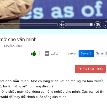
 mở cho văn minh
 civilization
1
LƯU
Server:
Server 1
Server 2
THEO DÕI
1993
 mở cho văn minh.
Một chương trình với những người tâm huyết,
ộ, họ là những ai? họ mang đến gì?
hững chiếc máy kéo, dụng cụ nông nghiệp cho mình. Các bạn có tin
owski
để thay đổi chính cuộc sống của mình.