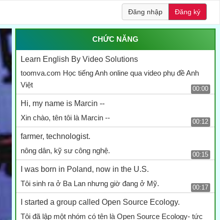
Đăng nhập
Đăng ký
CHỨC NĂNG
Learn English By Video Solutions
toomva.com Học tiếng Anh online qua video phụ đề Anh
Việt
00:00
Hi, my name is Marcin --
Xin chào, tên tôi là Marcin --
00:12
farmer, technologist.
nông dân, kỹ sư công nghệ.
00:15
I was born in Poland, now in the U.S.
Tôi sinh ra ở Ba Lan nhưng giờ đang ở Mỹ.
00:17
I started a group called Open Source Ecology.
Tôi đã lập một nhóm có tên là Open Source Ecology- tức