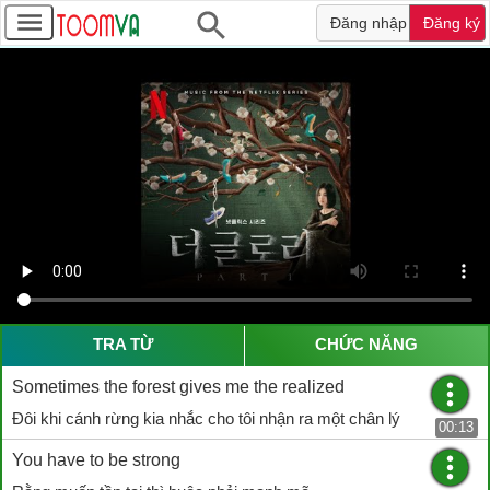
Đăng nhập
Đăng ký
TRA TỪ
CHỨC NĂNG
Sometimes the forest gives me the realized
Đôi khi cánh rừng kia nhắc cho tôi nhận ra một chân lý
00:13
You have to be strong