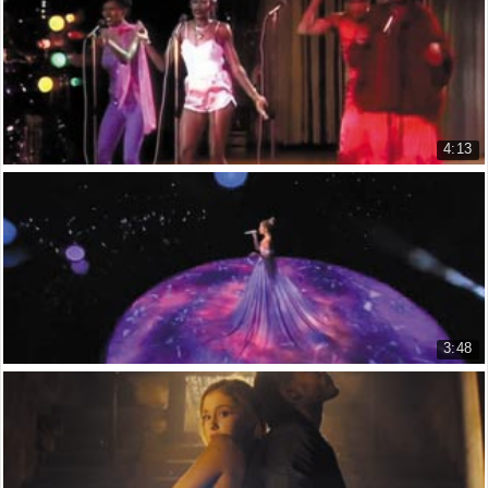
03:56
Miranda Lambert
Right?
9.752 lượt xem
Phải không?
04:04
4:13
Brown Girl in the Ring
Boney M
10.242 lượt xem
3:48
Feel the light
Jennifer Lopez
13.869 lượt xem