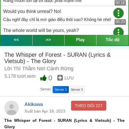
Rằng muốn tồn tại thì buộc phải mạnh mẽ
00:18
Would you think unreal? No!
Cậu nghĩ đây chỉ là mớ giáo điều thôi sao? Không hè nhé!
00:20
The whole world will be yours, yeah?
Cả thế giơi này đều sẽ thuộc cậu, nhỉ?
<<
>>
Play
Tốc độ
00:23
Feel, take a deep breath
The Whisper of Forest - SURAN (Lyrics &
Hít một hơi thật sâu, thả mình vào cảm giác ấy
Vietsub) - The Glory
00:28
Lời Thì Thầm Nơi Cánh Rừng
Listen to their voices
5.178 lượt xem
0
Lắng nghe những tiếng nói ấy mà xem
LƯU
00:32
They believe in you
Server:
Server 1
Server 2
Những tiếng nói đặt niềm tin nơi cậu
00:34
Akikawa
THEO DÕI
227
You feel what you feel and your feelings are real, right?
Xuất bản Apr 18, 2023
Cậu tự biết cảm xúc của mình thế nào mà, những cảm xúc rất
The Whisper of Forest - SURAN (
Lyrics &
Vietsub) - The
thật, phải không?
00:36
Glory