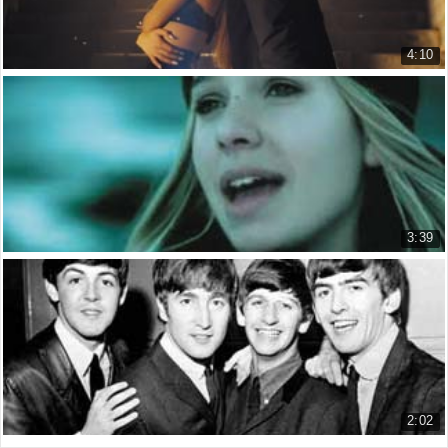
4:10
LOVE ME HARDER (FT. THE WEEKND)
Ariana Grande
16.868 lượt xem
3:39
The Day You Went Away M2M
M2M
54.005 lượt xem
2:02