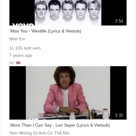
3:54
Miss You - Westlife (Lyrics & Vietsub)
Nhớ Em
11.155 lượt xem
7 years ago
cc:
3:32
More Than I Can Say - Leo Sayer (Lyrics & Vietsub)
Hơn Những Gì Anh Có Thể Nói