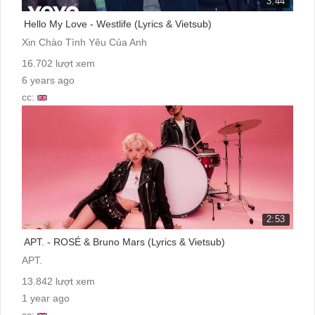
3:44
Hello My Love - Westlife (Lyrics & Vietsub)
Xin Chào Tình Yêu Của Anh
16.702 lượt xem
6 years ago
cc:
2:53
APT. - ROSÉ & Bruno Mars (Lyrics & Vietsub)
APT.
13.842 lượt xem
1 year ago
cc: