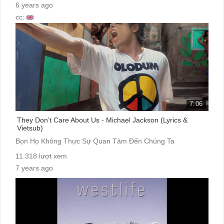
6 years ago
cc:
7:06
They Don’t Care About Us - Michael Jackson (Lyrics &
Vietsub)
Bọn Họ Không Thực Sự Quan Tâm Đến Chúng Ta
11.318 lượt xem
7 years ago
cc: