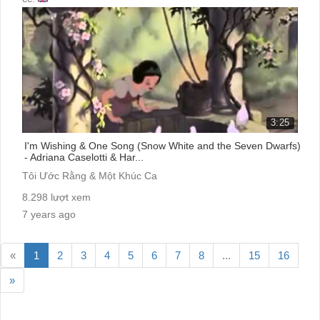
3:25
I'm Wishing & One Song (Snow White and the Seven Dwarfs)
- Adriana Caselotti & Har...
Tôi Ước Rằng & Một Khúc Ca
8.298 lượt xem
7 years ago
cc:
«
1
2
3
4
5
6
7
8
...
15
16
»