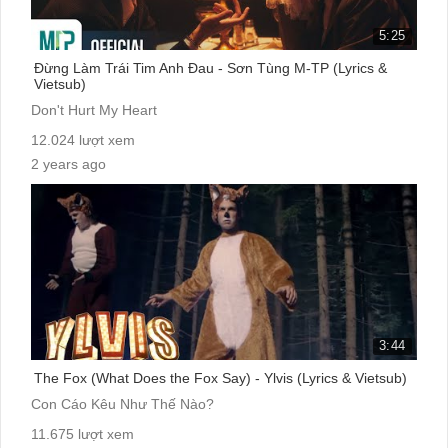
5:25
Đừng Làm Trái Tim Anh Đau - Sơn Tùng M-TP (Lyrics &
Vietsub)
Don't Hurt My Heart
12.024 lượt xem
2 years ago
cc:
3:44
The Fox (What Does the Fox Say) - Ylvis (Lyrics & Vietsub)
Con Cáo Kêu Như Thế Nào?
11.675 lượt xem