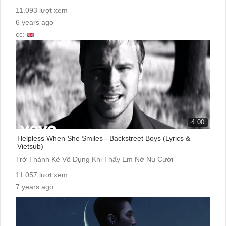
11.093 lượt xem
6 years ago
cc:
4:00
Helpless When She Smiles - Backstreet Boys (Lyrics &
Vietsub)
Trở Thành Kẻ Vô Dụng Khi Thấy Em Nở Nụ Cười
11.057 lượt xem
7 years ago
cc: