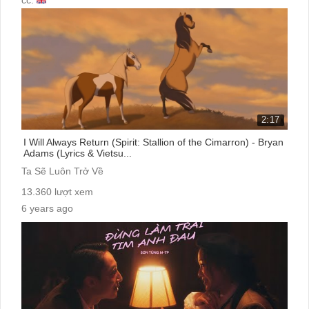
2:17
I Will Always Return (Spirit: Stallion of the Cimarron) - Bryan
Adams (Lyrics & Vietsu...
Ta Sẽ Luôn Trở Về
13.360 lượt xem
6 years ago
cc: