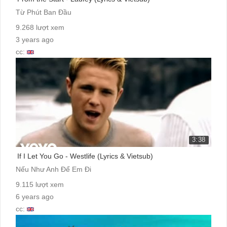
Từ Phút Ban Đầu
9.268 lượt xem
3 years ago
cc:
3:38
If I Let You Go - Westlife (Lyrics & Vietsub)
Nếu Như Anh Để Em Đi
9.115 lượt xem
6 years ago
cc: