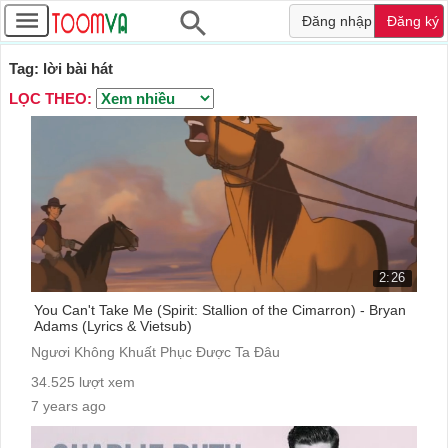
Đăng nhập
Đăng ký
Tag: lời bài hát
LỌC THEO:
2:26
You Can't Take Me (Spirit: Stallion of the Cimarron) - Bryan
Adams (Lyrics & Vietsub)
Ngươi Không Khuất Phục Được Ta Đâu
34.525 lượt xem
7 years ago
cc: