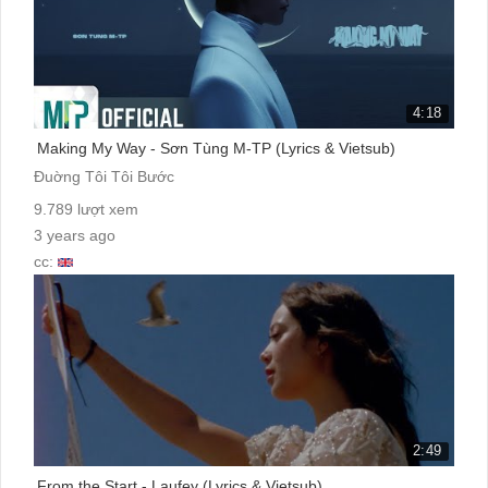
4:18
Making My Way - Sơn Tùng M-TP (Lyrics & Vietsub)
Đuờng Tôi Tôi Bước
9.789 lượt xem
3 years ago
cc:
2:49
From the Start - Laufey (Lyrics & Vietsub)