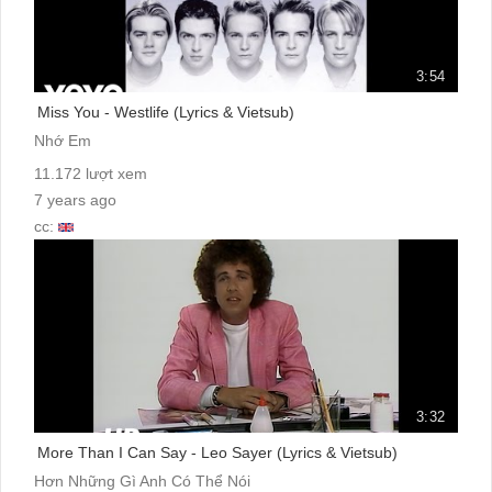
3:54
Miss You - Westlife (Lyrics & Vietsub)
Nhớ Em
11.172 lượt xem
7 years ago
cc:
3:32
More Than I Can Say - Leo Sayer (Lyrics & Vietsub)
Hơn Những Gì Anh Có Thể Nói