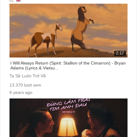
2:17
I Will Always Return (Spirit: Stallion of the Cimarron) - Bryan
Adams (Lyrics & Vietsu...
Ta Sẽ Luôn Trở Về
13.370 lượt xem
6 years ago
cc: