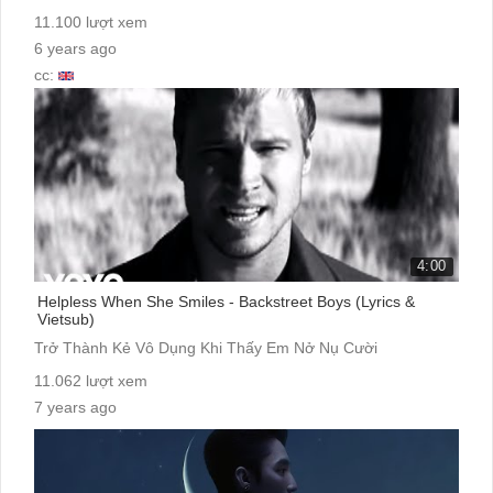
11.100 lượt xem
6 years ago
cc:
4:00
Helpless When She Smiles - Backstreet Boys (Lyrics &
Vietsub)
Trở Thành Kẻ Vô Dụng Khi Thấy Em Nở Nụ Cười
11.062 lượt xem
7 years ago
cc: