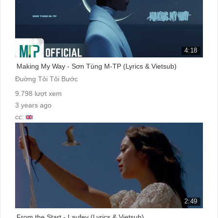
4:18
Making My Way - Sơn Tùng M-TP (Lyrics & Vietsub)
Đuờng Tôi Tôi Bước
9.798 lượt xem
3 years ago
cc:
2:49
From the Start - Laufey (Lyrics & Vietsub)