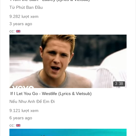
Từ Phút Ban Đầu
9.282 lượt xem
3 years ago
cc:
3:38
If I Let You Go - Westlife (Lyrics & Vietsub)
Nếu Như Anh Để Em Đi
9.121 lượt xem
6 years ago
cc: