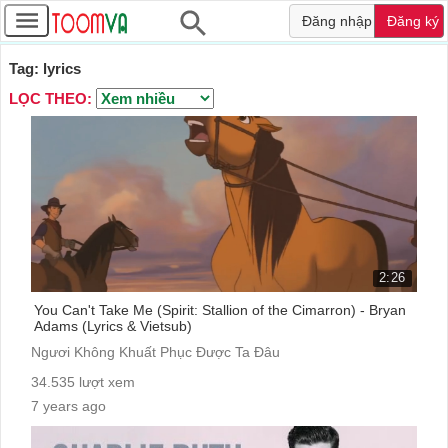
Đăng nhập
Đăng ký
Tag: lyrics
LỌC THEO:
2:26
You Can't Take Me (Spirit: Stallion of the Cimarron) - Bryan
Adams (Lyrics & Vietsub)
Ngươi Không Khuất Phục Được Ta Đâu
34.535 lượt xem
7 years ago
cc: