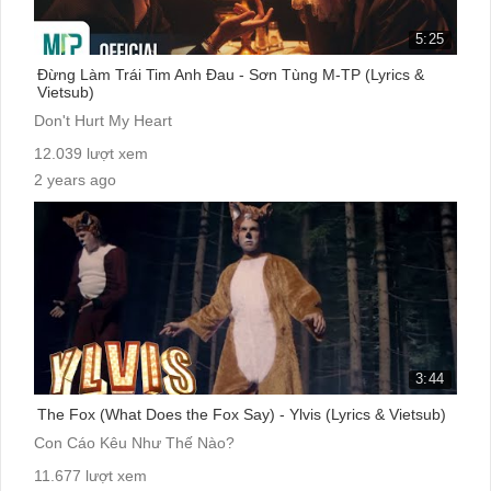
5:25
Đừng Làm Trái Tim Anh Đau - Sơn Tùng M-TP (Lyrics &
Vietsub)
Don't Hurt My Heart
12.039 lượt xem
2 years ago
cc:
3:44
The Fox (What Does the Fox Say) - Ylvis (Lyrics & Vietsub)
Con Cáo Kêu Như Thế Nào?
11.677 lượt xem