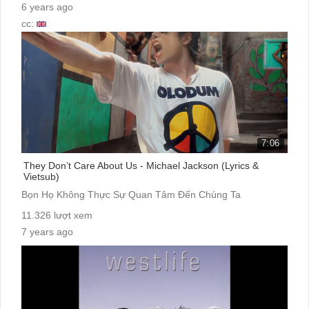
6 years ago
cc:
7:06
They Don’t Care About Us - Michael Jackson (Lyrics &
Vietsub)
Bọn Họ Không Thực Sự Quan Tâm Đến Chúng Ta
11.326 lượt xem
7 years ago
cc: