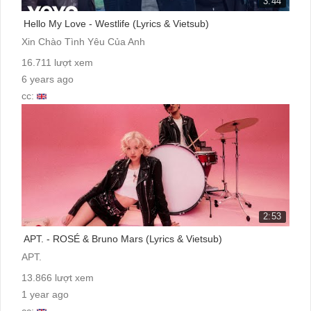
3:44
Hello My Love - Westlife (Lyrics & Vietsub)
Xin Chào Tình Yêu Của Anh
16.711 lượt xem
6 years ago
cc:
2:53
APT. - ROSÉ & Bruno Mars (Lyrics & Vietsub)
APT.
13.866 lượt xem
1 year ago
cc: