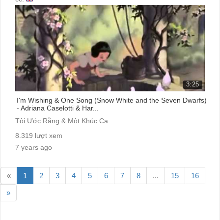
3:25
I'm Wishing & One Song (Snow White and the Seven Dwarfs)
- Adriana Caselotti & Har...
Tôi Ước Rằng & Một Khúc Ca
8.319 lượt xem
7 years ago
cc:
«
1
2
3
4
5
6
7
8
...
15
16
»