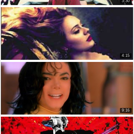
3:30
Love Will Remember
Selena Gomez
7.985 lượt xem
4:15
Don't You Remember
Adele
9.624 lượt xem
9:16
Remember the Time - Michael Jackson (Lyrics &a...
Nhớ Khi Xưa