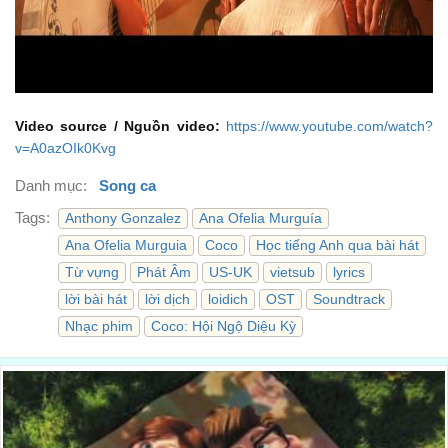
Video source / Nguồn video:
https://www.youtube.com/watch?
v=A0azOIk0Kvg
Danh mục:
Song ca
Tags:
Anthony Gonzalez
Ana Ofelia Murguía
Ana Ofelia Murguia
Coco
Học tiếng Anh qua bài hát
Từ vựng
Phát Âm
US-UK
vietsub
lyrics
lời bài hát
lời dịch
loidich
OST
Soundtrack
Nhạc phim
Coco: Hội Ngộ Diệu Kỳ