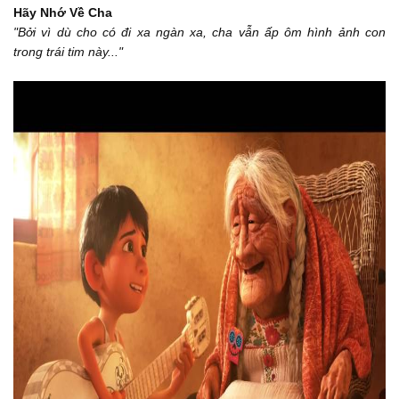
Hãy Nhớ Về Cha
Cho đến khi con sà vào vòng tay cha lần nữa, hãy nhớ về cha
00:54
"
Bởi vì dù cho có đi xa ngàn xa, cha vẫn ấp ôm hình ảnh con
trong trái tim này
..."