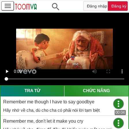
Đăng nhập
Đăng ký
TRA TỪ
CHỨC NĂNG
Remember me though I have to say goodbye
Hãy nhớ về cha, dù cho cha có phải nói lời tạm biệt
00:04
Remember me, don't let it make you cry