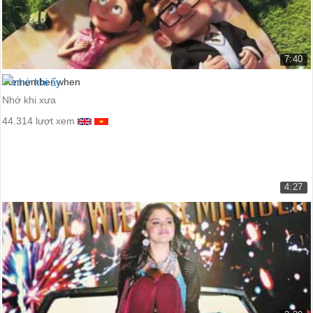
7:40
Remember when
Nhớ khi xưa
44.314 lượt xem
4:27
nhớ khi ấy
Alan Jackson - Remember When
11.132 lượt xem