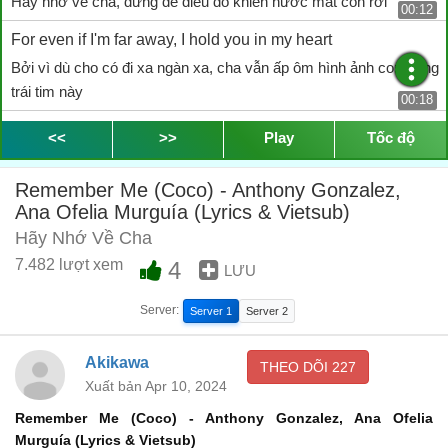
Hãy nhớ về cha, đừng để điều đó khiến nước mắt con rơi
00:12
For even if I'm far away, I hold you in my heart
Bởi vì dù cho có đi xa ngàn xa, cha vẫn ấp ôm hình ảnh con trong
trái tim này
00:18
I sing a secret song to you each night we are apart
<<
>>
Play
Tốc độ
Đêm từng đêm phải cách xa con, cha sẽ hát một bài hát của
riêng cha con mình
Remember Me (Coco) - Anthony Gonzalez,
00:25
Ana Ofelia Murguía (Lyrics & Vietsub)
Remember me though I have to travel far
Hãy Nhớ Về Cha
Hãy nhớ về cha, dù cho cha có phải đi thật xa
00:32
7.482 lượt xem
4
LƯU
Remember me each time you hear a sad guitar
Server:
Server 1
Server 2
Hãy nhớ về cha mỗi khi con nghe tiếng ghi-ta buồn
00:39
Know that I'm with you the only way that I can be
Akikawa
THEO DÕI
227
Mong con hiểu cho cha, cha chỉ có một cách duy nhất để ở bên
Xuất bản Apr 10, 2024
con mà thôi
00:47
Remember Me (Coco) - Anthony Gonzalez, Ana Ofelia
Murguía (Lyrics & Vietsub)
Until you're in my arms again, remember me