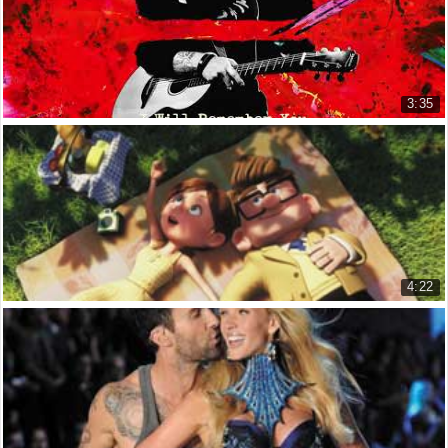
7.210 lượt xem
3:35
I Will Remember You - Ed Sheeran (Lyrics &...
Tôi Sẽ Nhớ Về Bạn
2.641 lượt xem
4:22
Right here waiting for you
Richard marx
21.579 lượt xem