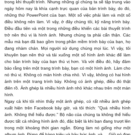
trong khi thuyết trình. Nhưng những gì chúng ta sẽ tập trung vào
...
ngày hôm nay là khía cạnh trực quan của bản trình bày, do đó,
01:20
những thứ PowerPoint của bạn. Một số việc phải làm và một số
some other pictures to make your presentation more
điều không nên làm. Vì vậy, ở đây chúng tôi, kỹ năng trình bày.
interesting. And with that, make sure
Điều đầu tiên và một trong những điều khiến các bài thuyết trình
...
trở nên thú vị là hình ảnh. Nhưng chúng ta phải cẩn thận. Các
01:28
mẫu mà bạn đã bao gồm trong phần mềm trình bày của bạn, họ
that on one slide you have one image. Make it interesting.
đang nhàm chán. Mọi người sử dụng chúng mọi lúc. Vì vậy, tôi
...
khuyên bạn nên thử và tải xuống một số hình ảnh khác để làm
01:35
cho bản trình bày của bạn thú vị hơn. Và với điều đó, hãy đảm
Do not have a split screen. So, don't have two images on
bảo rằng trên một trang trình bày, bạn có một hình ảnh. Làm cho
one slide. Do not have a collage,
nó thú vị. Không có màn hình chia nhỏ. Vì vậy, không có hai hình
ảnh trên một trang trình bày. Không có ảnh ghép, điều đó thật
...
01:44
điên rồ. Ảnh ghép là nhiều hình ảnh nhỏ khác nhau trên một màn
that's insane. A collage is many different small pictures on
hình.
one screen. Even when I
Ngay cả khi tôi nhìn thấy một ảnh ghép, có rất nhiều ảnh ghép
xuất hiện trên Facebook bây giờ, và tôi thích: "Quá nhiều hình
...
01:51
ảnh. Không thể hiểu được." Bộ não của chúng ta không thể hiểu
được tất cả những hình ảnh đó, đặc biệt là khi bạn đang trượt lên
see a collage, there's a lot of collages coming out on
trong một khoảng thời gian ngắn. Đừng làm nó giống như một
Facebook now, and I'm like:
album ảnh. Đừng để hàng triệu và bảy bức ảnh, và ... Giữ nó đơn