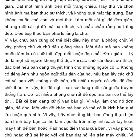
...
01:56
giản. Đặt một hình ảnh trên mỗi trang chiếu. Hãy thử và chọn
hình ảnh mà bạn thực sự thích, và không quá mất tập trung. Bạn
"Too many pictures. Can't understand." Our brains just
không muốn chó con và mọi thứ. Làm một cái gì đó đơn giản,
cannot comprehend all those pictures, especially
nhưng một cái gì đó mà bạn thích, và chắc chắn rằng nó trông
...
đẹp. Điều tiếp theo bạn phải lo lắng là chữ.
02:01
Vì vậy, chữ, bạn cũng có thể biết điều này như là phông chữ. Vì
when you're having the slide up for a short period of time.
vậy, phông chữ và chữ đều giống nhau. Một điều mà bạn không
Don't make it like a photo
muốn làm là có chữ thật đẹp mắt hoặc đẹp mắt. Đơn giản ... Lý
...
do là một số người không thể đọc khi các chữ cái được ưa thích,
02:08
đặc biệt nếu bạn đang thuyết trình cho những người có ... Không
album. Don't put millions and seven pictures, and... Keep it
có tiếng Anh như ngôn ngữ đầu tiên của họ, nếu bạn lấy các chữ
simple. Put a single image
cái và bạn viết chúng chữ thảo, rất nhiều người có vấn đề đọc
...
chữ thảo. Vì vậy, tôi đề nghị bạn sử dụng một cái gì đó truyền
02:14
thống hơn. Có rất nhiều phông chữ rất dễ đọc mà bạn có thể lấy
on each slide. Try and pick images that you actually like, and
từ ... Bất kể bạn đang xử lý văn bản gì. Vì vậy, làm cho nó đơn
not too distracting. You
giản, dễ đọc. Một vấn đề khác mà bạn có thể có là kịch bản quá
lớn hoặc quá nhỏ. Vì vậy, hãy nhớ rằng khi bạn đang thực hiện
...
02:22
bản trình bày, bạn có thể làm việc đó trên máy tính xách tay hoặc
don't want puppy dogs and things. Make something simple,
máy tính để bàn hoặc iPad hoặc điện thoại của bạn, vì vậy phông
chữ hoặc chữ sẽ khác với khi bạn đặt nó lên trên máy chiếu. Vì
but something that you like, and make