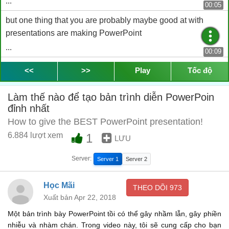
...
00:05
but one thing that you are probably maybe good at with
presentations are making PowerPoint
...
00:09
presentations, because you have visual aids to help you so
<<
>>
Play
Tốc độ
you don't really have to talk
...
Làm thế nào để tạo bản trình diễn PowerPoin
00:19
đỉnh nhất
as much, if you're nervous about talking. Presentation skills
How to give the BEST PowerPoint presentation!
is something that you
6.884 lượt xem
1
LƯU
...
00:26
Server:
Server 1
Server 2
can work on. We have videos on www.engvid.com to help
you with presentation skills. So,
Học Mãi
THEO DÕI
973
...
00:34
Xuất bản Apr 22, 2018
go and check those out for learning how to speak during
Một bản trình bày PowerPoint tồi có thể gây nhầm lẫn, gây phiền
presentations.
nhiễu và nhàm chán. Trong video này, tôi sẽ cung cấp cho bạn