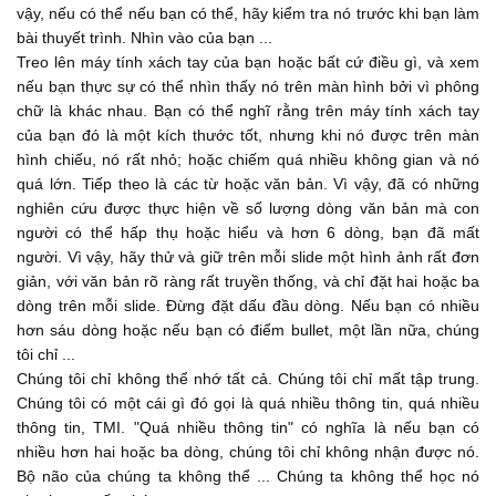
vậy, nếu có thể nếu bạn có thể, hãy kiểm tra nó trước khi bạn làm
...
02:29
bài thuyết trình. Nhìn vào của bạn ...
Treo lên máy tính xách tay của bạn hoặc bất cứ điều gì, và xem
sure it looks nice.
nếu bạn thực sự có thể nhìn thấy nó trên màn hình bởi vì phông
...
02:35
chữ là khác nhau. Bạn có thể nghĩ rằng trên máy tính xách tay
của bạn đó là một kích thước tốt, nhưng khi nó được trên màn
The next one you have to worry about is the lettering. So, the
hình chiếu, nó rất nhỏ; hoặc chiếm quá nhiều không gian và nó
lettering, you also might
quá lớn. Tiếp theo là các từ hoặc văn bản. Vì vậy, đã có những
...
02:37
nghiên cứu được thực hiện về số lượng dòng văn bản mà con
người có thể hấp thụ hoặc hiểu và hơn 6 dòng, bạn đã mất
know this as the font. So, font and lettering are the same.
người. Vì vậy, hãy thử và giữ trên mỗi slide một hình ảnh rất đơn
One thing that you do not want
giản, với văn bản rõ ràng rất truyền thống, và chỉ đặt hai hoặc ba
...
dòng trên mỗi slide. Đừng đặt dấu đầu dòng. Nếu bạn có nhiều
02:42
hơn sáu dòng hoặc nếu bạn có điểm bullet, một lần nữa, chúng
to do is have really fancy or beautiful lettering. Simply... The
tôi chỉ ...
reason is some people can't
Chúng tôi chỉ không thể nhớ tất cả. Chúng tôi chỉ mất tập trung.
...
Chúng tôi có một cái gì đó gọi là quá nhiều thông tin, quá nhiều
02:49
thông tin, TMI. "Quá nhiều thông tin" có nghĩa là nếu bạn có
read when the letters are fancy, especially if you are doing
nhiều hơn hai hoặc ba dòng, chúng tôi chỉ không nhận được nó.
presentations for people
Bộ não của chúng ta không thể ... Chúng ta không thể học nó