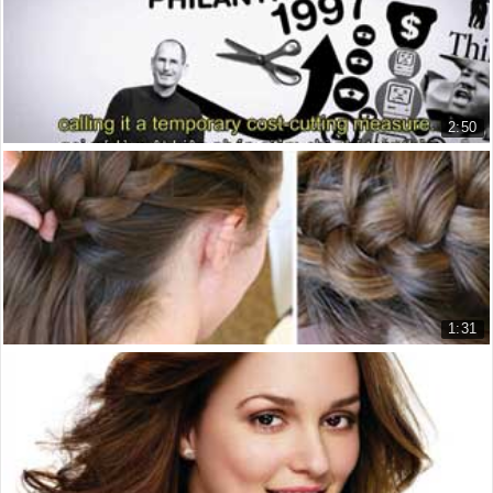
16.553 lượt xem
...
04:05
that on your laptop it's a good size, but when it gets on the
projection screen, it's
2:50
...
04:09
Văn hóa doanh nghiệp “Không-Khác-Lắm” của Appl...
tiny; or it takes up too much space and it's too big.
The 'Not-So-Different' Apple Cor...
...
04:15
12.042 lượt xem
Next up are the words or the text. So, there's been studies
done on how many lines of text
...
04:22
1:31
a human can absorb or understand, and any more than six,
Làm thế nào để bện (hay tết ) tóc kiểu Pháp
you've lost the people. So,
How to French Braid
...
04:29
12.479 lượt xem
try and keep on each slide one very simple image, with very
traditional clear text, and