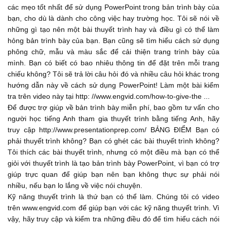
...
các mẹo tốt nhất để sử dụng PowerPoint trong bản trình bày của
00:42
bạn, cho dù là dành cho công việc hay trường học. Tôi sẽ nói về
But what we're going to focus on today is the visual aspect of
những gì tạo nên một bài thuyết trình hay và điều gì có thể làm
presentations, so your
hỏng bản trình bày của bạn. Bạn cũng sẽ tìm hiểu cách sử dụng
phông chữ, mẫu và màu sắc để cải thiện trang trình bày của
...
00:49
mình. Bạn có biết có bao nhiêu thông tin để đặt trên mỗi trang
PowerPoint things. Some things to do, and some things not
chiếu không? Tôi sẽ trả lời câu hỏi đó và nhiều câu hỏi khác trong
to do. So, here we are, presentation
hướng dẫn này về cách sử dụng PowerPoint! Làm một bài kiểm
tra trên video này tại http: //www.engvid.com/how-to-give-the ...
...
00:55
Để được trợ giúp về bản trình bày miễn phí, bao gồm tư vấn cho
skills. The first thing and one of the things that makes these
người học tiếng Anh tham gia thuyết trình bằng tiếng Anh, hãy
truy cập http://www.presentationprep.com/ BẢNG ĐIỂM Bạn có
presentations so fun are
phải thuyết trình không? Bạn có ghét các bài thuyết trình không?
...
01:04
Tôi thích các bài thuyết trình, nhưng có một điều mà bạn có thể
giỏi với thuyết trình là tạo bản trình bày PowerPoint, vì bạn có trợ
pictures. But we have to be careful. The templates that you
giúp trực quan để giúp bạn nên bạn không thực sự phải nói
have already included in your presentation
nhiều, nếu bạn lo lắng về việc nói chuyện.
...
01:10
Kỹ năng thuyết trình là thứ bạn có thể làm. Chúng tôi có video
trên www.engvid.com để giúp bạn với các kỹ năng thuyết trình. Vì
software, they're boring. People use them all the time. So, I
vậy, hãy truy cập và kiểm tra những điều đó để tìm hiểu cách nói
suggest you try and download