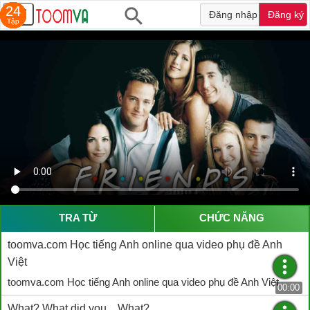
22
24
24
24
25
24
24
Đăng nhập
Đăng ký
Tập
Tập
Tập
Tập
Tập
Tập
Tập
TRA TỪ
CHỨC NĂNG
toomva.com Học tiếng Anh online qua video phụ đề Anh
Việt
toomva.com Học tiếng Anh online qua video phụ đề Anh Việt
00:00
What? What did you... What?