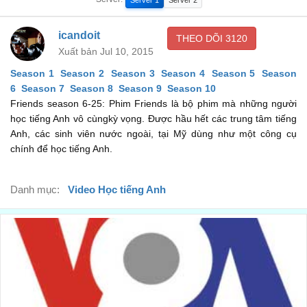
Để em đi là điều ngu ngốc nhất mà anh làm.
00:25
You're really not supposed to be back here.
icandoit
THEO DÕI
3120
Anh không được phép xuống đây.
Xuất bản Jul 10, 2015
00:29
Season 1
Season 2
Season 3
Season 4
Season 5
Season
I'm sorry. I know this is the wrong time and the wrong place...
6
Season 7
Season 8
Season 9
Season 10
Anh xin lỗi, anh biết đây là nhầm chỗ và sai thời điểm..
00:33
Friends season 6-25: Phim Friends là bộ phim mà những người
học tiếng Anh vô cùngkỳ vọng. Được hầu hết các trung tâm tiếng
...but I had to tell you.
Anh, các sinh viên nước ngoài, tại Mỹ dùng như một công cụ
Nhưng anh phải nói với em.
00:37
chính để học tiếng Anh.
I want to spend my life with you and marry you.
Anh muốn cưới em.
Danh mục:
Video Học tiếng Anh
00:40
I want to have kids with you.
Anh muốn có con với em.
00:44
Oh, my God.
Oh, my God.
00:48
Why don't they put chairs back here?