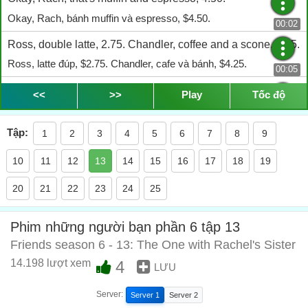
Okay, Rach, bánh muffin và espresso, $4.50.
00:02
Ross, double latte, 2.75. Chandler, coffee and a scone, 4.25.
Ross, latte đúp, $2.75. Chandler, cafe và bánh, $4.25.
00:05
And, Pheebs, herbal tea, 1.25.
<<
>>
Play
Tốc độ
Còn Phoebe, trà thảo mộc, $1.25.
00:10
Tập:
1
2
3
4
5
6
7
8
9
So all together that's 12.75.
Tất cả là $12.75.
10
11
12
13
14
15
16
17
18
19
00:12
This coming from the man who couldn't split our $80 phone
20
21
22
23
24
25
bill in half.
Đây là người không thể chia hóa đơn tiền điện 80 $ của bọn tớ ra
Phim những người bạn phần 6 tập 13
làm 2.
00:16
Friends season 6 - 13: The One with Rachel's Sister
- Hi. - Hi.
14.198 lượt xem
4
LƯU
Hi. Hi.
00:21
Server:
Server 1
Server 2
How much do I owe?