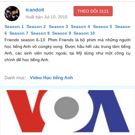
Tôi còn thiếu bao nhiêu?
icandoit
00:22
THEO DÕI
3121
Xuất bản Jul 10, 2015
Oh, that's on the house, courtesy of Joey Tribbiani.
Season 1
Season 2
Season 3
Season 4
Season 5
Season
Không gì cả, đó là ưu đãi của Joey Tribbiani.
00:24
6
Season 7
Season 8
Season 9
Season 10
Friends season 6-13: Phim Friends là bộ phim mà những người
Oh. Great. Well, tell him thanks.
học tiếng Anh vô cùngkỳ vọng. Được hầu hết các trung tâm tiếng
Tuyệt, nhắn với anh ấy là cảm ơn.
00:27
Anh, các sinh viên nước ngoài, tại Mỹ dùng như một công cụ
chính để học tiếng Anh.
And since Joey seems like such a nice guy, maybe we could
go on a date sometime?
Và có vẻ như Joey là 1 anh chàng đáng yêu... chúng ta có thể đi
Danh mục:
Video Học tiếng Anh
chơi không?
00:30
Well, he's not used to women being so forward...
Anh ta không quen lắm với việc phụ nữ tần công trước như thế...
00:35
...but I could check with him. He says it's okay.
nhưng tôi có thể hỏi lại anh ta. Anh ấy bảo hoàn toàn ổn.
00:38