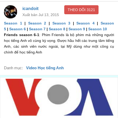
Come on, Pheebs, hurry! Hurry, hurry, hurry.
icandoit
THEO DÕI
3121
Nhanh nào, Phoebe, nhanh nào!
00:29
Xuất bản Jul 13, 2015
PHOEBE: Okay! Okay!
Season 1
|
Season 2
|
Season 3
|
Season 4
|
Season
5
|
Season 6
|
Season 7
|
Season 8
|
Season 9
|
Season 10
Okay! Okay!
00:31
Friends season 6-1
: Phim Friends là bộ phim mà những người
Oh, my God! Is everybody getting married?
học tiếng Anh vô cùng kỳ vọng. Được hầu hết các trung tâm tiếng
Anh, các sinh viên nước ngoài, tại Mỹ dùng như một công cụ
Oh, my God! Mọi người đều đi cưới nhau à?
00:35
chính để học tiếng Anh
JOEY: Agh. - No running in the chapel.
Không chạy trong nhà thờ.
00:40
Danh mục:
Video Học tiếng Anh
Hey, don't you give me any of your... Hey!
Hey, bà đừng có mà.. Hey!
00:43
- Hi. - Hey!
Hi. Hey!
00:46
What are you doing here?
Sao các cậu lại ở đây?