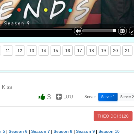
11
12
13
14
15
16
17
18
19
20
21
 Kiss
3
LƯU
Server:
Server 1
Server 2
THEO DÕI
3120
n 5
|
Season 6
|
Season 7
|
Season 8
|
Season 9
|
Season 10