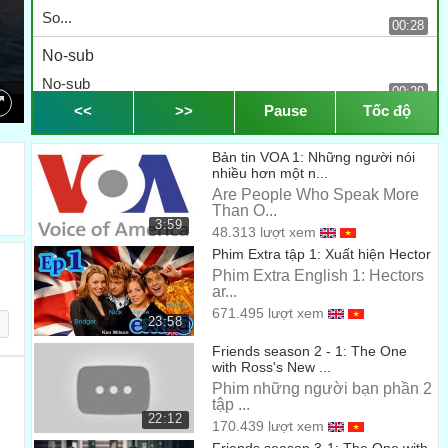
So...
00:28
No-sub
No-sub
00:29
<<
>>
Pause
Tốc độ
...I guess we should make it official, huh?
... tớ đoán chúng ta nên làm chính thức chứ?
Bản tin VOA 1: Những người nói
00:31
nhiều hơn một n...
Uh, look, Rach, I...
Are People Who Speak More
Than O...
Xem nào, Rach, Tớ....
00:35
3:59
48.313 lượt xem
Phim Extra tập 1: Xuất hiện Hector
Hey, Ross is here! Hey, look, it's my good friend Ross.
Phim Extra English 1: Hectors
Hey, Ross đây rồi! Hey, nhìn nè, Là anh bạn tốt Ross!
ar...
00:38
671.495 lượt xem
- Hey, Ross. - Hey, Joey.
23:58
Hey, Ross. Hey, Joey.
Friends season 2 - 1: The One
00:42
with Ross's New ...
Phim những người bạn phần 2
- Hey, you. - Hey, you.
tập ...
Hey, em. Hey, anh.
22:12
170.439 lượt xem
00:46