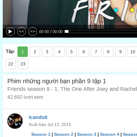
/
<<
>>
00:00
00:00
Tập:
1
2
3
4
5
6
7
8
9
10
22
23
Phim những người bạn phần 9 tập 1
Friends season 9 - 1: The One After Joey and Rachel
42.692 lượt xem
icandoit
Xuất bản Jul 13, 2015
Season 1
|
Season 2
|
Season 3
|
Season 4
|
Seaso