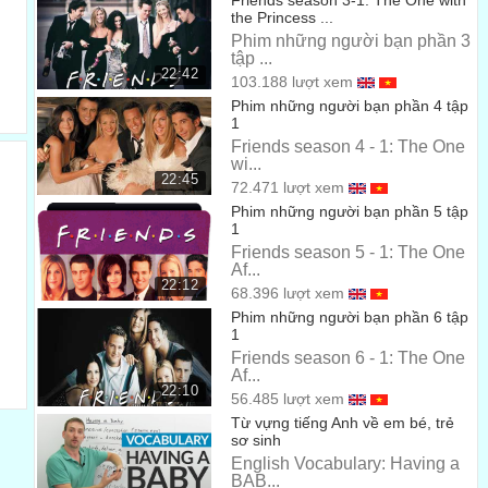
Friends season 3-1: The One with
And he brought flowers. Oh, thanks, Ross. I'm really
the Princess ...
more of a candy kind of guy.
Phim những người bạn phần 3
tập ...
Cậu ấy đã mua vài bông hoa nè! Thanks, Ross. Tớ phải
22:42
103.188 lượt xem
hơn cái kẹo của gã nào đó chứ.
00:49
Phim những người bạn phần 4 tập
1
No-sub
Friends season 4 - 1: The One
wi...
No-sub
00:53
22:45
72.471 lượt xem
You're weird today.
Phim những người bạn phần 5 tập
1
Hôm ni cậu rất kỳ cục.
00:56
Friends season 5 - 1: The One
Af...
Listen, I, uh, wanted to talk to you about something.
22:12
68.396 lượt xem
Nghe nè. Anh muốn nói với em vài chuyện.
Phim những người bạn phần 6 tập
00:59
1
Yeah. Actually, uh, I kind of need to talk to you too.
Friends season 6 - 1: The One
Af...
Yeah. Thực ra, Em cũng cần nói chuyện với anh.
22:10
01:03
56.485 lượt xem
Từ vựng tiếng Anh về em bé, trẻ
- Uh, Joey, could you give us a minute? - No.
sơ sinh
Joey, Cậu có thể cho tụi tớ vài phút? không.
English Vocabulary: Having a
01:07
BAB...