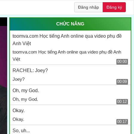
Đăng nhập
Đăng ký
CHỨC NĂNG
toomva.com Học tiếng Anh online qua video phụ đề
Anh Việt
toomva.com Học tiếng Anh online qua video phụ đề Anh
Việt
00:00
RACHEL: Joey?
Joey?
00:09
Oh, my God.
Oh, my God.
00:12
Okay.
Okay.
00:17
So, uh...