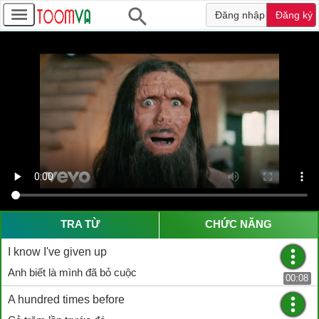
Đăng nhập
Đăng ký
TRA TỪ
CHỨC NĂNG
I know I've given up
Anh biết là mình đã bỏ cuộc
00:08
A hundred times before